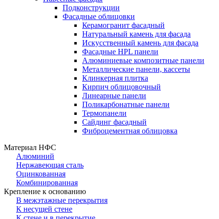
Подконструкции
Фасадные облицовки
Керамогранит фасадный
Натуральный камень для фасада
Искусственный камень для фасада
Фасадные HPL панели
Алюминиевые композитные панели
Металлические панели, кассеты
Клинкерная плитка
Кирпич облицовочный
Линеарные панели
Поликарбонатные панели
Термопанели
Сайдинг фасадный
Фиброцементная облицовка
Материал НФС
Алюминий
Нержавеющая сталь
Оцинкованная
Комбинированная
Крепление к основанию
В межэтажные перекрытия
К несущей стене
К стене и в перекрытие