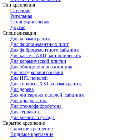
Тип крепления
Стоечная
Ригельная
Сточно-ригельная
Другая
Специализация
Для керамогранита
Для фиброцементных плит
Для фиброцементного сайдинга
Для кассет: АКП, металлических
Для керамической плитки
Для облицовочного кирпича
Для натурального камня
Для HPL панелей
Для тонкого, XXL керамогранита
Для дерева
Для линеарных панелей, сайдинга
Для профнастила
Для стеклофибробетона
Для терракоты
Для реечного фасада
Скрытое крепление
Скрытое крепление
Видимое крепление