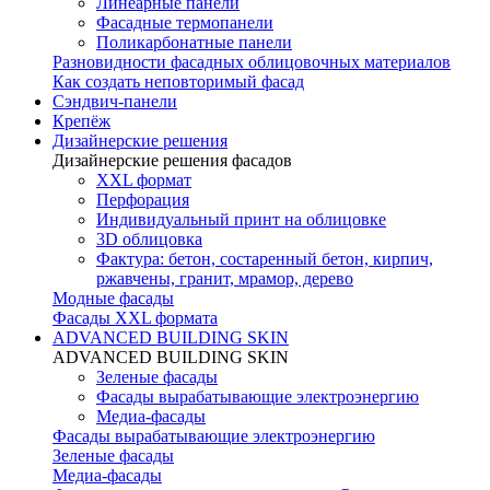
Линеарные панели
Фасадные термопанели
Поликарбонатные панели
Разновидности фасадных облицовочных материалов
Как создать неповторимый фасад
Сэндвич-панели
Крепёж
Дизайнерские решения
Дизайнерские решения фасадов
XXL формат
Перфорация
Индивидуальный принт на облицовке
3D облицовка
Фактура: бетон, состаренный бетон, кирпич,
ржавчены, гранит, мрамор, дерево
Модные фасады
Фасады XXL формата
ADVANCED BUILDING SKIN
ADVANCED BUILDING SKIN
Зеленые фасады
Фасады вырабатывающие электроэнергию
Медиа-фасады
Фасады вырабатывающие электроэнергию
Зеленые фасады
Медиа-фасады