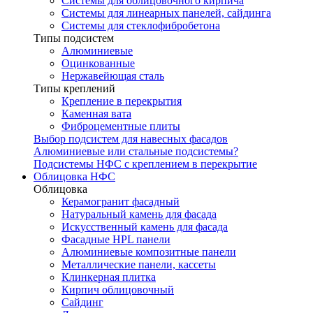
Системы для облицовочного кирпича
Системы для линеарных панелей, сайдинга
Системы для стеклофибробетона
Типы подсистем
Алюминиевые
Оцинкованные
Нержавейющая сталь
Типы креплений
Крепление в перекрытия
Каменная вата
Фиброцементные плиты
Выбор подсистем для навесных фасадов
Алюминиевые или стальные подсистемы?
Подсистемы НФС с креплением в перекрытие
Облицовка НФС
Облицовка
Керамогранит фасадный
Натуральный камень для фасада
Искусственный камень для фасада
Фасадные HPL панели
Алюминиевые композитные панели
Металлические панели, кассеты
Клинкерная плитка
Кирпич облицовочный
Сайдинг