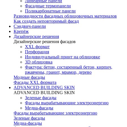
Линеарные панели
Фасадные термопанели
Поликарбонатные панели
Разновидности фасадных облицовочных материалов
Как создать неповторимый фасад
Сэндвич-панели
Крепёж
Дизайнерские решения
Дизайнерские решения фасадов
XXL формат
Перфорация
Индивидуальный принт на облицовке
3D облицовка
Фактура: бетон, состаренный бетон, кирпич,
ржавчены, гранит, мрамор, дерево
Модные фасады
Фасады XXL формата
ADVANCED BUILDING SKIN
ADVANCED BUILDING SKIN
Зеленые фасады
Фасады вырабатывающие электроэнергию
Медиа-фасады
Фасады вырабатывающие электроэнергию
Зеленые фасады
Медиа-фасады