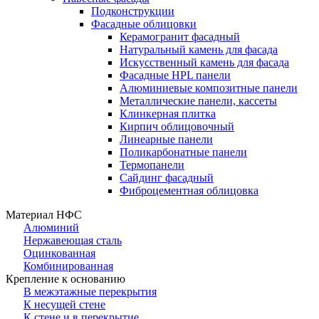
Подконструкции
Фасадные облицовки
Керамогранит фасадный
Натуральный камень для фасада
Искусственный камень для фасада
Фасадные HPL панели
Алюминиевые композитные панели
Металлические панели, кассеты
Клинкерная плитка
Кирпич облицовочный
Линеарные панели
Поликарбонатные панели
Термопанели
Сайдинг фасадный
Фиброцементная облицовка
Материал НФС
Алюминий
Нержавеющая сталь
Оцинкованная
Комбинированная
Крепление к основанию
В межэтажные перекрытия
К несущей стене
К стене и в перекрытие