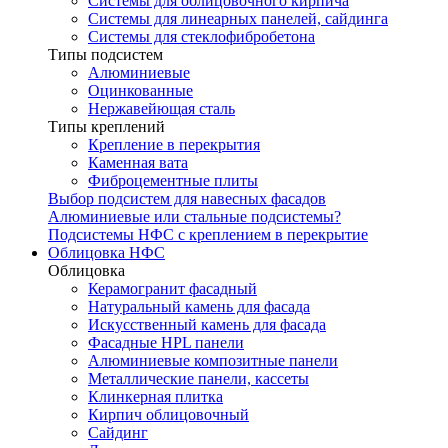
Системы для облицовочного кирпича
Системы для линеарных панелей, сайдинга
Системы для стеклофибробетона
Типы подсистем
Алюминиевые
Оцинкованные
Нержавейющая сталь
Типы креплений
Крепление в перекрытия
Каменная вата
Фиброцементные плиты
Выбор подсистем для навесных фасадов
Алюминиевые или стальные подсистемы?
Подсистемы НФС с креплением в перекрытие
Облицовка НФС
Облицовка
Керамогранит фасадный
Натуральный камень для фасада
Искусственный камень для фасада
Фасадные HPL панели
Алюминиевые композитные панели
Металлические панели, кассеты
Клинкерная плитка
Кирпич облицовочный
Сайдинг