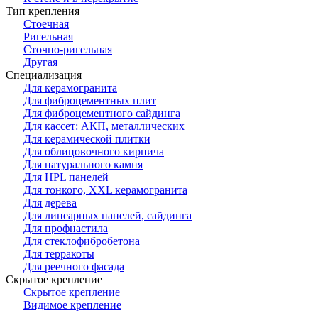
Тип крепления
Стоечная
Ригельная
Сточно-ригельная
Другая
Специализация
Для керамогранита
Для фиброцементных плит
Для фиброцементного сайдинга
Для кассет: АКП, металлических
Для керамической плитки
Для облицовочного кирпича
Для натурального камня
Для HPL панелей
Для тонкого, XXL керамогранита
Для дерева
Для линеарных панелей, сайдинга
Для профнастила
Для стеклофибробетона
Для терракоты
Для реечного фасада
Скрытое крепление
Скрытое крепление
Видимое крепление