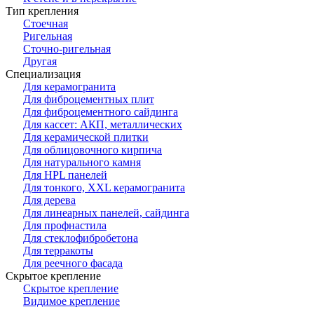
Тип крепления
Стоечная
Ригельная
Сточно-ригельная
Другая
Специализация
Для керамогранита
Для фиброцементных плит
Для фиброцементного сайдинга
Для кассет: АКП, металлических
Для керамической плитки
Для облицовочного кирпича
Для натурального камня
Для HPL панелей
Для тонкого, XXL керамогранита
Для дерева
Для линеарных панелей, сайдинга
Для профнастила
Для стеклофибробетона
Для терракоты
Для реечного фасада
Скрытое крепление
Скрытое крепление
Видимое крепление