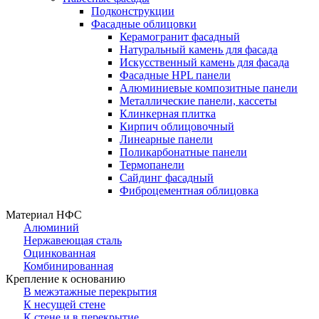
Подконструкции
Фасадные облицовки
Керамогранит фасадный
Натуральный камень для фасада
Искусственный камень для фасада
Фасадные HPL панели
Алюминиевые композитные панели
Металлические панели, кассеты
Клинкерная плитка
Кирпич облицовочный
Линеарные панели
Поликарбонатные панели
Термопанели
Сайдинг фасадный
Фиброцементная облицовка
Материал НФС
Алюминий
Нержавеющая сталь
Оцинкованная
Комбинированная
Крепление к основанию
В межэтажные перекрытия
К несущей стене
К стене и в перекрытие