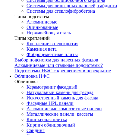
Системы для облицовочного кирпича
Системы для линеарных панелей, сайдинга
Системы для стеклофибробетона
Типы подсистем
Алюминиевые
Оцинкованные
Нержавейющая сталь
Типы креплений
Крепление в перекрытия
Каменная вата
Фиброцементные плиты
Выбор подсистем для навесных фасадов
Алюминиевые или стальные подсистемы?
Подсистемы НФС с креплением в перекрытие
Облицовка НФС
Облицовка
Керамогранит фасадный
Натуральный камень для фасада
Искусственный камень для фасада
Фасадные HPL панели
Алюминиевые композитные панели
Металлические панели, кассеты
Клинкерная плитка
Кирпич облицовочный
Сайдинг