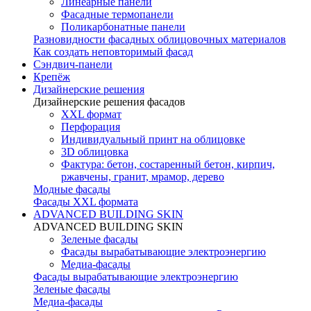
Линеарные панели
Фасадные термопанели
Поликарбонатные панели
Разновидности фасадных облицовочных материалов
Как создать неповторимый фасад
Сэндвич-панели
Крепёж
Дизайнерские решения
Дизайнерские решения фасадов
XXL формат
Перфорация
Индивидуальный принт на облицовке
3D облицовка
Фактура: бетон, состаренный бетон, кирпич,
ржавчены, гранит, мрамор, дерево
Модные фасады
Фасады XXL формата
ADVANCED BUILDING SKIN
ADVANCED BUILDING SKIN
Зеленые фасады
Фасады вырабатывающие электроэнергию
Медиа-фасады
Фасады вырабатывающие электроэнергию
Зеленые фасады
Медиа-фасады