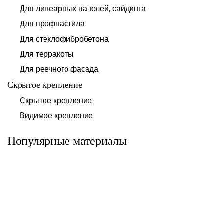
Для линеарных панелей, сайдинга
Для профнастила
Для стеклофибробетона
Для терракоты
Для реечного фасада
Скрытое крепление
Система для
Скрытое крепление
Система для
облицовки
облицовки
клинкерными
Видимое крепление
фиброцементными
плитками «под
панелями АЛЬТ-
кирпич» АЛЬТ-
ФАСАД 10
ФАСАД 11
Популярные материалы
Альтернатива
Альтернатива
Системы для
Система крепления
облицовки
HPL-панели АЛЬТ-
металлическими
ФАСАД 09
элементами АЛЬТ-
ФАСАД 04
Альтернатива