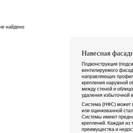
не найдено
Навесная фасадн
Подконструкция (подси
вентилируемого фасад
направляющих профиле
крепления наружной о
между стеной и облиц
удаления избыточной в
Система (НФС) может 
или оцинкованной стал
Системы имеют предна
креплений. Каждая из 
преимущества и недост