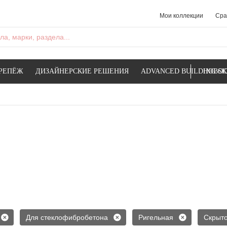
Мои коллекции
Сра
а, марки, раздела...
РЕПЁЖ
ДИЗАЙНЕРСКИЕ РЕШЕНИЯ
ADVANCED BUILDING SK
НОВОС
Для стеклофибробетона
Ригельная
Скрыто