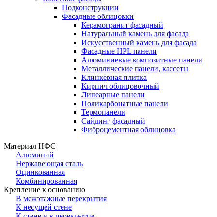
Подконструкции
Фасадные облицовки
Керамогранит фасадный
Натуральный камень для фасада
Искусственный камень для фасада
Фасадные HPL панели
Алюминиевые композитные панели
Металлические панели, кассеты
Клинкерная плитка
Кирпич облицовочный
Линеарные панели
Поликарбонатные панели
Термопанели
Сайдинг фасадный
Фиброцементная облицовка
Материал НФС
Алюминий
Нержавеющая сталь
Оцинкованная
Комбинированная
Крепление к основанию
В межэтажные перекрытия
К несущей стене
К стене и в перекрытие