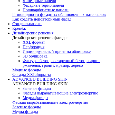
Линеарные панели
Фасадные термопанели
Поликарбонатные панели
Разновидности фасадных облицовочных материалов
Как создать неповторимый фасад
Сэндвич-панели
Крепёж
Дизайнерские решения
Дизайнерские решения фасадов
XXL формат
Перфорация
Индивидуальный принт на облицовке
3D облицовка
Фактура: бетон, состаренный бетон, кирпич,
ржавчены, гранит, мрамор, дерево
Модные фасады
Фасады XXL формата
ADVANCED BUILDING SKIN
ADVANCED BUILDING SKIN
Зеленые фасады
Фасады вырабатывающие электроэнергию
Медиа-фасады
Фасады вырабатывающие электроэнергию
Зеленые фасады
Медиа-фасады