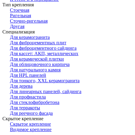
Тип крепления
Стоечная
Ригельная
Сточно-ригельная
Другая
Специализация
Для керамогранита
Для фиброцементных плит
Для фиброцементного сайдинга
Для кассет: АКП, металлических
Для керамической плитки
Для облицовочного кирпича
Для натурального камня
Для HPL панелей
Для тонкого, XXL керамогранита
Для дерева
Для линеарных панелей, сайдинга
Для профнастила
Для стеклофибробетона
Для терракоты
Для реечного фасада
Скрытое крепление
Скрытое крепление
Видимое крепление