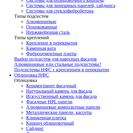
Системы для облицовочного кирпича
Системы для линеарных панелей, сайдинга
Системы для стеклофибробетона
Типы подсистем
Алюминиевые
Оцинкованные
Нержавейющая сталь
Типы креплений
Крепление в перекрытия
Каменная вата
Фиброцементные плиты
Выбор подсистем для навесных фасадов
Алюминиевые или стальные подсистемы?
Подсистемы НФС с креплением в перекрытие
Облицовка НФС
Облицовка
Керамогранит фасадный
Натуральный камень для фасада
Искусственный камень для фасада
Фасадные HPL панели
Алюминиевые композитные панели
Металлические панели, кассеты
Клинкерная плитка
Кирпич облицовочный
Сайдинг