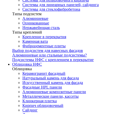
Системы для облицовочного кирпича
Системы для линеарных панелей, сайдинга
Системы для стеклофибробетона
Типы подсистем
Алюминиевые
Оцинкованные
Нержавейющая сталь
Типы креплений
Крепление в перекрытия
Каменная вата
Фиброцементные плиты
Выбор подсистем для навесных фасадов
Алюминиевые или стальные подсистемы?
Подсистемы НФС с креплением в перекрытие
Облицовка НФС
Облицовка
Керамогранит фасадный
Натуральный камень для фасада
Искусственный камень для фасада
Фасадные HPL панели
Алюминиевые композитные панели
Металлические панели, кассеты
Клинкерная плитка
Кирпич облицовочный
Сайдинг