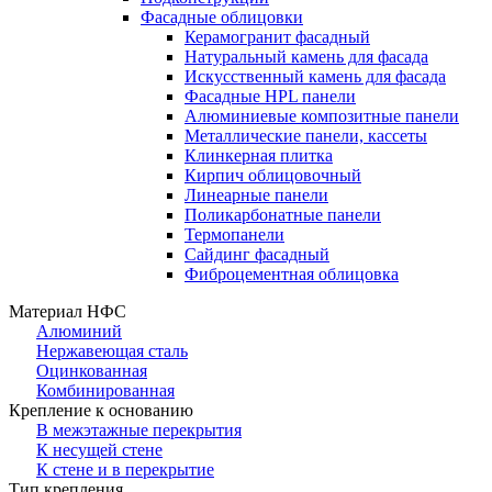
Фасадные облицовки
Керамогранит фасадный
Натуральный камень для фасада
Искусственный камень для фасада
Фасадные HPL панели
Алюминиевые композитные панели
Металлические панели, кассеты
Клинкерная плитка
Кирпич облицовочный
Линеарные панели
Поликарбонатные панели
Термопанели
Сайдинг фасадный
Фиброцементная облицовка
Материал НФС
Алюминий
Нержавеющая сталь
Оцинкованная
Комбинированная
Крепление к основанию
В межэтажные перекрытия
К несущей стене
К стене и в перекрытие
Тип крепления