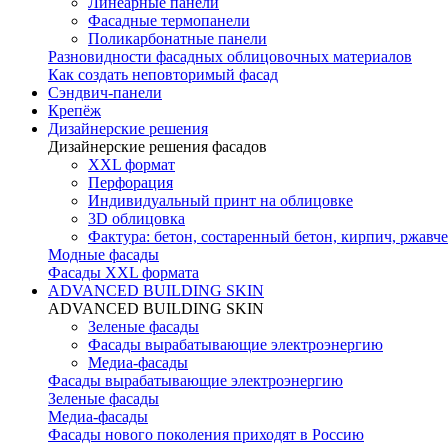
Линеарные панели
Фасадные термопанели
Поликарбонатные панели
Разновидности фасадных облицовочных материалов
Как создать неповторимый фасад
Сэндвич-панели
Крепёж
Дизайнерские решения
Дизайнерские решения фасадов
XXL формат
Перфорация
Индивидуальный принт на облицовке
3D облицовка
Фактура: бетон, состаренный бетон, кирпич, ржавче
Модные фасады
Фасады XXL формата
ADVANCED BUILDING SKIN
ADVANCED BUILDING SKIN
Зеленые фасады
Фасады вырабатывающие электроэнергию
Медиа-фасады
Фасады вырабатывающие электроэнергию
Зеленые фасады
Медиа-фасады
Фасады нового поколения приходят в Россию