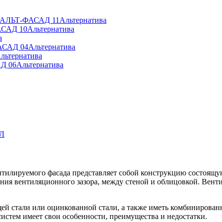
» АЛЬТ-ФАСАД 11
Альтернатива
АСАД 10
Альтернатива
а
АСАД 04
Альтернатива
льтернатива
Д 06
Альтернатива
Л
ентилируемого фасада представляет собой конструкцию состоя
ия вентиляционного зазора, между стеной и облицовкой. Венти
й стали или оцинкованной стали, а также иметь комбинирован
систем имеет свои особенности, преимущества и недостатки.