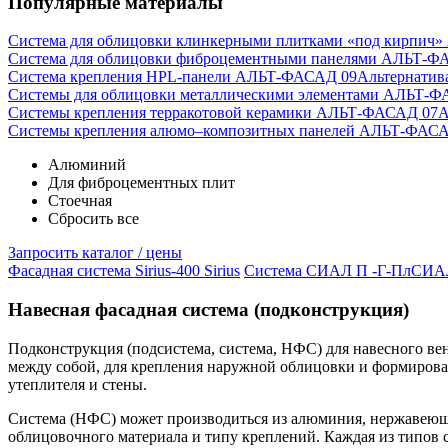
Популярные материалы
Система для облицовки клинкерными плитками «под кирпич
Система для облицовки фиброцементными панелями АЛЬТ-Ф
Система крепления HPL-панели АЛЬТ-ФАСАД 09
Альтернатив
Системы для облицовки металлическими элементами АЛЬТ-Ф
Системы крепления терракотовой керамики АЛЬТ-ФАСАД 07
А
Cистемы крепления алюмо–композитных панелей АЛЬТ-ФАСА
Алюминий
Для фиброцементных плит
Стоечная
Сбросить все
Запросить каталог / цены
Фасадная система Sirius-400
Sirius
Система СИАЛ П -Г-Пл
СИА
Навесная фасадная система (подконструкция)
Подконструкция (подсистема, система, НФС) для навесного в
между собой, для крепления наружной облицовки и формирован
утеплителя и стены.
Система (НФС) может производиться из алюминия, нержавеюще
облицовочного материала и типу креплений. Каждая из типов 