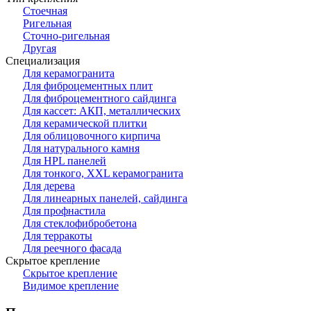
Стоечная
Ригельная
Сточно-ригельная
Другая
Специализация
Для керамогранита
Для фиброцементных плит
Для фиброцементного сайдинга
Для кассет: АКП, металлических
Для керамической плитки
Для облицовочного кирпича
Для натурального камня
Для HPL панелей
Для тонкого, XXL керамогранита
Для дерева
Для линеарных панелей, сайдинга
Для профнастила
Для стеклофибробетона
Для терракоты
Для реечного фасада
Скрытое крепление
Скрытое крепление
Видимое крепление