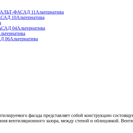
» АЛЬТ-ФАСАД 11
Альтернатива
АСАД 10
Альтернатива
а
АСАД 04
Альтернатива
льтернатива
Д 06
Альтернатива
ентилируемого фасада представляет собой конструкцию состоя
ия вентиляционного зазора, между стеной и облицовкой. Венти