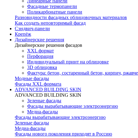
Линеарные панели
Фасадные термопанели
Поликарбонатные панели
Разновидности фасадных облицовочных материалов
Как создать неповторимый фасад
Сэндвич-панели
Крепёж
Дизайнерские решения
Дизайнерские решения фасадов
XXL формат
Перфорация
Индивидуальный принт на облицовке
3D облицовка
Фактура: бетон, состаренный бетон, кирпич, ржавче
Модные фасады
Фасады XXL формата
ADVANCED BUILDING SKIN
ADVANCED BUILDING SKIN
Зеленые фасады
Фасады вырабатывающие электроэнергию
Медиа-фасады
Фасады вырабатывающие электроэнергию
Зеленые фасады
Медиа-фасады
Фасады нового поколения приходят в Россию