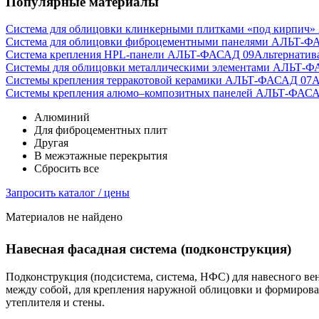
Популярные материалы
Система для облицовки клинкерными плитками «под кирпич
Система для облицовки фиброцементными панелями АЛЬТ-Ф
Система крепления HPL-панели АЛЬТ-ФАСАД 09
Альтернатив
Системы для облицовки металлическими элементами АЛЬТ-Ф
Системы крепления терракотовой керамики АЛЬТ-ФАСАД 07
А
Cистемы крепления алюмо–композитных панелей АЛЬТ-ФАСА
Алюминий
Для фиброцементных плит
Другая
В межэтажные перекрытия
Сбросить все
Запросить каталог / цены
Материалов не найдено
Навесная фасадная система (подконструкция)
Подконструкция (подсистема, система, НФС) для навесного в
между собой, для крепления наружной облицовки и формирован
утеплителя и стены.