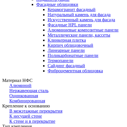
Фасадные облицовки
Керамогранит фасадный
Натуральный камень для фасада
Искусственный камень для фасада
Фасадные HPL панели
Алюминиевые композитные панели
Металлические панели, кассеты
Клинкерная плитка
Кирпич облицовочный
Линеарные панели
Поликарбонатные панели
Термопанели
Сайдинг фасадный
Фиброцементная облицовка
Материал НФС
Алюминий
Нержавеющая сталь
Оцинкованная
Комбинированная
Крепление к основанию
В межэтажные перекрытия
К несущей стене
К стене и в перекрытие
Тип крепления