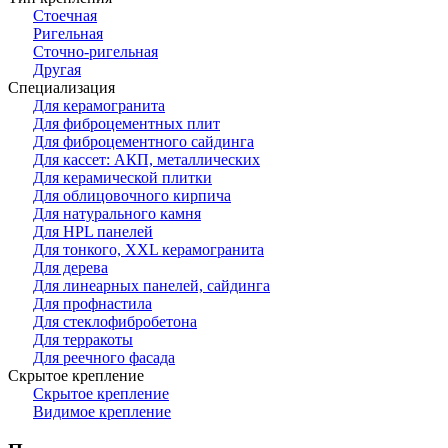
Стоечная
Ригельная
Сточно-ригельная
Другая
Специализация
Для керамогранита
Для фиброцементных плит
Для фиброцементного сайдинга
Для кассет: АКП, металлических
Для керамической плитки
Для облицовочного кирпича
Для натурального камня
Для HPL панелей
Для тонкого, XXL керамогранита
Для дерева
Для линеарных панелей, сайдинга
Для профнастила
Для стеклофибробетона
Для терракоты
Для реечного фасада
Скрытое крепление
Скрытое крепление
Видимое крепление