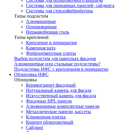
Системы для облицовочного кирпича
Системы для линеарных панелей, сайдинга
Системы для стеклофибробетона
Типы подсистем
Алюминиевые
Оцинкованные
Нержавейющая сталь
Типы креплений
Крепление в перекрытия
Каменная вата
Фиброцементные плиты
Выбор подсистем для навесных фасадов
Алюминиевые или стальные подсистемы?
Подсистемы НФС с креплением в перекрытие
Облицовка НФС
Облицовка
Керамогранит фасадный
Натуральный камень для фасада
Искусственный камень для фасада
Фасадные HPL панели
Алюминиевые композитные панели
Металлические панели, кассеты
Клинкерная плитка
Кирпич облицовочный
Сайдинг