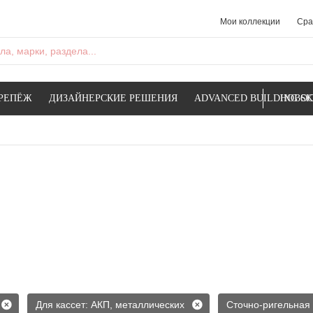
Мои коллекции
Сра
а, марки, раздела...
РЕПЁЖ
ДИЗАЙНЕРСКИЕ РЕШЕНИЯ
ADVANCED BUILDING SK
НОВОС
Для кассет: АКП, металлических
Сточно-ригельная