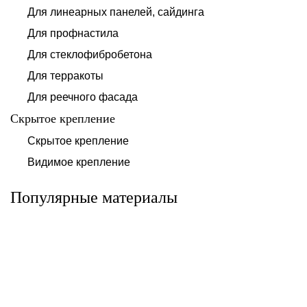
Для линеарных панелей, сайдинга
Для профнастила
Для стеклофибробетона
Для терракоты
Для реечного фасада
Скрытое крепление
Система для
Скрытое крепление
Система для
облицовки
облицовки
клинкерными
Видимое крепление
фиброцементными
плитками «под
панелями АЛЬТ-
кирпич» АЛЬТ-
ФАСАД 10
ФАСАД 11
Популярные материалы
Альтернатива
Альтернатива
Системы для
Система крепления
облицовки
HPL-панели АЛЬТ-
металлическими
ФАСАД 09
элементами АЛЬТ-
ФАСАД 04
Альтернатива