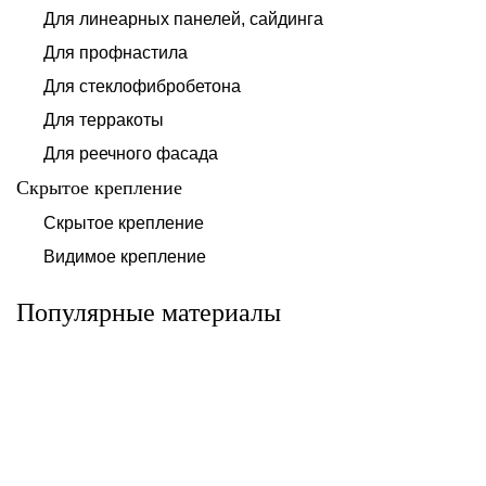
Для линеарных панелей, сайдинга
Для профнастила
Для стеклофибробетона
Для терракоты
Для реечного фасада
Скрытое крепление
Система для
Скрытое крепление
Система для
облицовки
облицовки
клинкерными
Видимое крепление
фиброцементными
плитками «под
панелями АЛЬТ-
кирпич» АЛЬТ-
ФАСАД 10
ФАСАД 11
Популярные материалы
Альтернатива
Альтернатива
Системы для
Система крепления
облицовки
HPL-панели АЛЬТ-
металлическими
ФАСАД 09
элементами АЛЬТ-
ФАСАД 04
Альтернатива