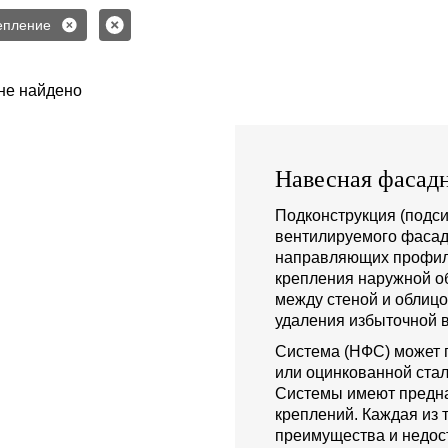
епление
не найдено
Навесная фасадн
Подконструкция (подси
вентилируемого фасад
направляющих профиле
крепления наружной о
между стеной и облиц
удаления избыточной в
Система (НФС) может 
или оцинкованной стал
Системы имеют предна
креплений. Каждая из 
преимущества и недост