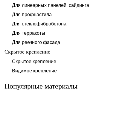
Для линеарных панелей, сайдинга
Для профнастила
Для стеклофибробетона
Для терракоты
Для реечного фасада
Скрытое крепление
Система для
Скрытое крепление
Система для
облицовки
облицовки
клинкерными
Видимое крепление
фиброцементными
плитками «под
панелями АЛЬТ-
кирпич» АЛЬТ-
ФАСАД 10
ФАСАД 11
Популярные материалы
Альтернатива
Альтернатива
Системы для
Система крепления
облицовки
HPL-панели АЛЬТ-
металлическими
ФАСАД 09
элементами АЛЬТ-
ФАСАД 04
Альтернатива