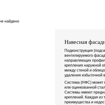
не найдено
Навесная фасадн
Подконструкция (подси
вентилируемого фасад
направляющих профиле
крепления наружной о
между стеной и облиц
удаления избыточной в
Система (НФС) может 
или оцинкованной стал
Системы имеют предна
креплений. Каждая из 
преимущества и недост