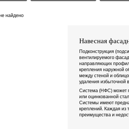
не найдено
Навесная фасадн
Подконструкция (подси
вентилируемого фасад
направляющих профиле
крепления наружной о
между стеной и облиц
удаления избыточной в
Система (НФС) может 
или оцинкованной стал
Системы имеют предна
креплений. Каждая из 
преимущества и недост