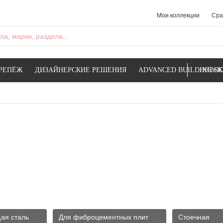
Мои коллекции
Сра
а, марки, раздела...
РЕПЁЖ
ДИЗАЙНЕРСКИЕ РЕШЕНИЯ
ADVANCED BUILDING SK
НОВОС
ая сталь
Для фиброцементных плит
Стоечная