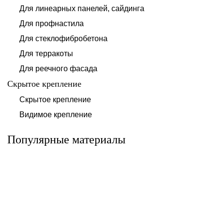
Для линеарных панелей, сайдинга
Для профнастила
Для стеклофибробетона
Для терракоты
Для реечного фасада
Скрытое крепление
Система для
Скрытое крепление
Система для
облицовки
облицовки
клинкерными
Видимое крепление
фиброцементными
плитками «под
панелями АЛЬТ-
кирпич» АЛЬТ-
ФАСАД 10
ФАСАД 11
Популярные материалы
Альтернатива
Альтернатива
Системы для
Система крепления
облицовки
HPL-панели АЛЬТ-
металлическими
ФАСАД 09
элементами АЛЬТ-
ФАСАД 04
Альтернатива