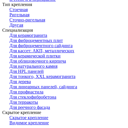
Тип крепления
Стоечная
Ригельная
Сточно-ригельная
Другая
Специализация
Для керамогранита
Для фиброцементных плит
Для фиброцементного сайдинга
Для кассет: АКП, металлических
Для керамической плитки
Для облицовочного кирпича
Для натурального камня
Для HPL панелей
Для тонкого, XXL керамогранита
Для дерева
Для линеарных панелей, сайдинга
Для профнастила
Для стеклофибробетона
Для терракоты
Для реечного фасада
Скрытое крепление
Скрытое крепление
Видимое крепление