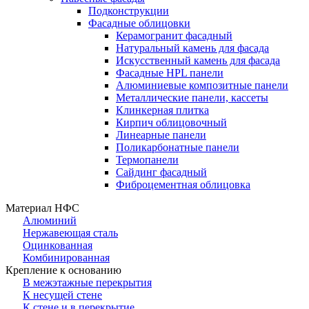
Подконструкции
Фасадные облицовки
Керамогранит фасадный
Натуральный камень для фасада
Искусственный камень для фасада
Фасадные HPL панели
Алюминиевые композитные панели
Металлические панели, кассеты
Клинкерная плитка
Кирпич облицовочный
Линеарные панели
Поликарбонатные панели
Термопанели
Сайдинг фасадный
Фиброцементная облицовка
Материал НФС
Алюминий
Нержавеющая сталь
Оцинкованная
Комбинированная
Крепление к основанию
В межэтажные перекрытия
К несущей стене
К стене и в перекрытие