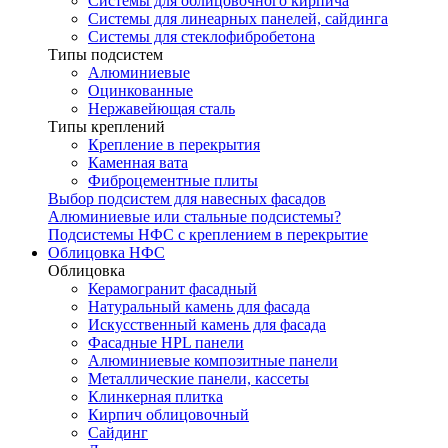
Системы для облицовочного кирпича
Системы для линеарных панелей, сайдинга
Системы для стеклофибробетона
Типы подсистем
Алюминиевые
Оцинкованные
Нержавейющая сталь
Типы креплений
Крепление в перекрытия
Каменная вата
Фиброцементные плиты
Выбор подсистем для навесных фасадов
Алюминиевые или стальные подсистемы?
Подсистемы НФС с креплением в перекрытие
Облицовка НФС
Облицовка
Керамогранит фасадный
Натуральный камень для фасада
Искусственный камень для фасада
Фасадные HPL панели
Алюминиевые композитные панели
Металлические панели, кассеты
Клинкерная плитка
Кирпич облицовочный
Сайдинг