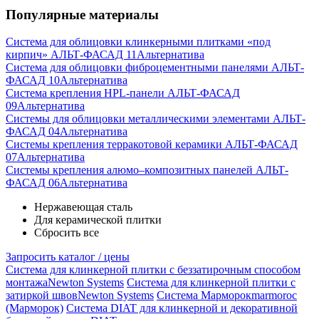
Популярные материалы
Система для облицовки клинкерными плитками «под
кирпич» АЛЬТ-ФАСАД 11
Альтернатива
Система для облицовки фиброцементными панелями АЛЬТ-
ФАСАД 10
Альтернатива
Система крепления HPL-панели АЛЬТ-ФАСАД
09
Альтернатива
Системы для облицовки металлическими элементами АЛЬТ-
ФАСАД 04
Альтернатива
Системы крепления терракотовой керамики АЛЬТ-ФАСАД
07
Альтернатива
Cистемы крепления алюмо–композитных панелей АЛЬТ-
ФАСАД 06
Альтернатива
Нержавеющая сталь
Для керамической плитки
Сбросить все
Запросить каталог / цены
Система для клинкерной плитки с беззатирочным способом
монтажа
Newton Systems
Система для клинкерной плитки с
затиркой швов
Newton Systems
Система Марморок
marmoroc
(Марморок)
Система DIAT для клинкерной и декоративной