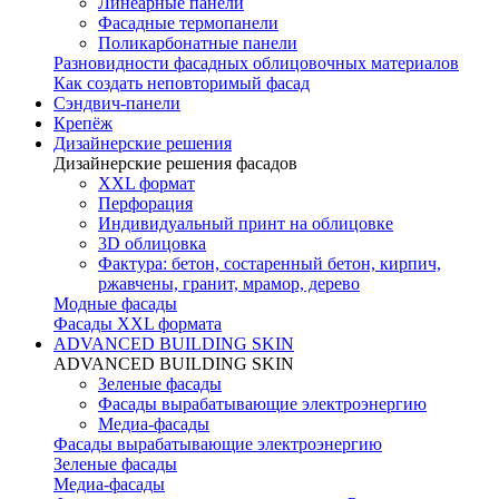
Линеарные панели
Фасадные термопанели
Поликарбонатные панели
Разновидности фасадных облицовочных материалов
Как создать неповторимый фасад
Сэндвич-панели
Крепёж
Дизайнерские решения
Дизайнерские решения фасадов
XXL формат
Перфорация
Индивидуальный принт на облицовке
3D облицовка
Фактура: бетон, состаренный бетон, кирпич,
ржавчены, гранит, мрамор, дерево
Модные фасады
Фасады XXL формата
ADVANCED BUILDING SKIN
ADVANCED BUILDING SKIN
Зеленые фасады
Фасады вырабатывающие электроэнергию
Медиа-фасады
Фасады вырабатывающие электроэнергию
Зеленые фасады
Медиа-фасады