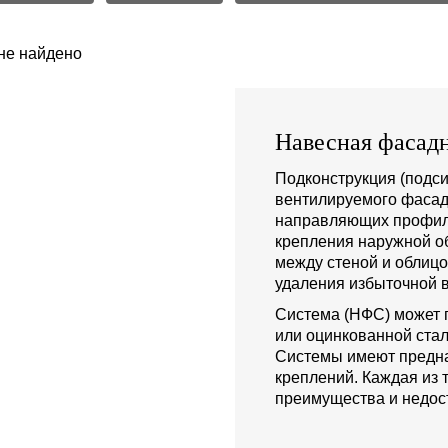
не найдено
Навесная фасадн
Подконструкция (подси
вентилируемого фасад
направляющих профиле
крепления наружной о
между стеной и облиц
удаления избыточной в
Система (НФС) может 
или оцинкованной стал
Системы имеют предна
креплений. Каждая из 
преимущества и недост