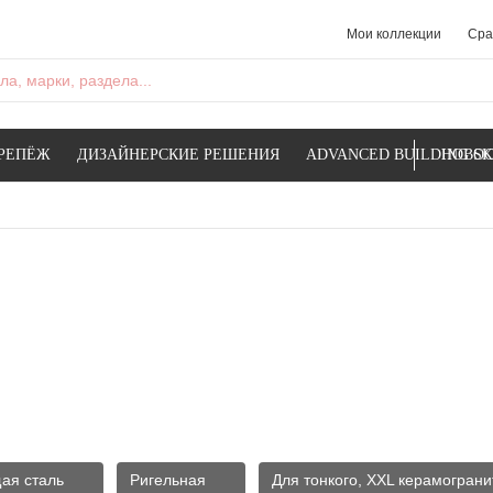
Мои коллекции
Сра
а, марки, раздела...
РЕПЁЖ
ДИЗАЙНЕРСКИЕ РЕШЕНИЯ
ADVANCED BUILDING SK
НОВОС
ая сталь
Ригельная
Для тонкого, XXL керамограни