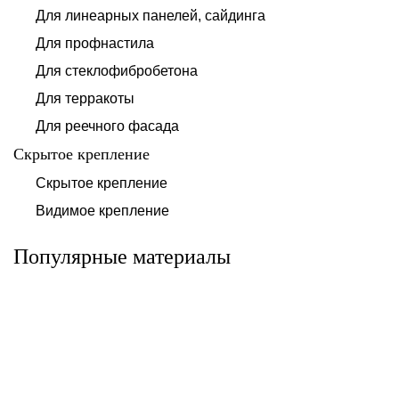
Для линеарных панелей, сайдинга
Для профнастила
Для стеклофибробетона
Для терракоты
Для реечного фасада
Скрытое крепление
Система для
Скрытое крепление
Система для
облицовки
облицовки
клинкерными
Видимое крепление
фиброцементными
плитками «под
панелями АЛЬТ-
кирпич» АЛЬТ-
ФАСАД 10
ФАСАД 11
Популярные материалы
Альтернатива
Альтернатива
Системы для
Система крепления
облицовки
HPL-панели АЛЬТ-
металлическими
ФАСАД 09
элементами АЛЬТ-
ФАСАД 04
Альтернатива