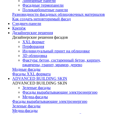
Линеарные панели
Фасадные термопанели
Поликарбонатные панели
Разновидности фасадных облицовочных материалов
Как создать неповторимый фасад
Сэндвич-панели
Крепёж
Дизайнерские решения
Дизайнерские решения фасадов
XXL формат
Перфорация
Индивидуальный принт на облицовке
3D облицовка
Фактура: бетон, состаренный бетон, кирпич,
ржавчены, гранит, мрамор, дерево
Модные фасады
Фасады XXL формата
ADVANCED BUILDING SKIN
ADVANCED BUILDING SKIN
Зеленые фасады
Фасады вырабатывающие электроэнергию
Медиа-фасады
Фасады вырабатывающие электроэнергию
Зеленые фасады
Медиа-фасады