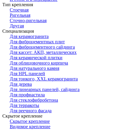
Тип крепления
Стоечная
Ригельная
Сточно-ригельная
Другая
Специализация
Для керамогранита
Для фиброцементных плит
Для фиброцементного сайдинга
Для кассет: АКП, металлических
Для керамической плитки
Для облицовочного кирпича
Для натурального камня
Для HPL панелей
Для тонкого, XXL керамогранита
Для дерева
Для линеарных панелей, сайдинга
Для профнастила
Для стеклофибробетона
Для терракоты
Для реечного фасада
Скрытое крепление
Скрытое крепление
Видимое крепление