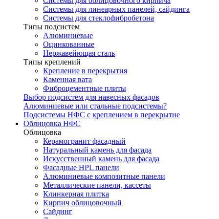
Системы для облицовочного кирпича
Системы для линеарных панелей, сайдинга
Системы для стеклофибробетона
Типы подсистем
Алюминиевые
Оцинкованные
Нержавейющая сталь
Типы креплений
Крепление в перекрытия
Каменная вата
Фиброцементные плиты
Выбор подсистем для навесных фасадов
Алюминиевые или стальные подсистемы?
Подсистемы НФС с креплением в перекрытие
Облицовка НФС
Облицовка
Керамогранит фасадный
Натуральный камень для фасада
Искусственный камень для фасада
Фасадные HPL панели
Алюминиевые композитные панели
Металлические панели, кассеты
Клинкерная плитка
Кирпич облицовочный
Сайдинг