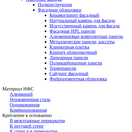
Подконструкции
Фасадные облицовки
Керамогранит фасадный
Натуральный камень для фасада
Искусственный камень для фасада
Фасадные HPL панели
Алюминиевые композитные панели
Металлические панели, кассеты
Клинкерная плитка
Кирпич облицовочный
Линеарные панели
Поликарбонатные панели
Термопанели
Сайдинг фасадный
Фиброцементная облицовка
Материал НФС
Алюминий
Нержавеющая сталь
Оцинкованная
Комбинированная
Крепление к основанию
В межэтажные перекрытия
К несущей стене
К стене и в перекрытие