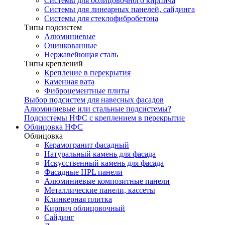
Системы для облицовочного кирпича
Системы для линеарных панелей, сайдинга
Системы для стеклофибробетона
Типы подсистем
Алюминиевые
Оцинкованные
Нержавейющая сталь
Типы креплений
Крепление в перекрытия
Каменная вата
Фиброцементные плиты
Выбор подсистем для навесных фасадов
Алюминиевые или стальные подсистемы?
Подсистемы НФС с креплением в перекрытие
Облицовка НФС
Облицовка
Керамогранит фасадный
Натуральный камень для фасада
Искусственный камень для фасада
Фасадные HPL панели
Алюминиевые композитные панели
Металлические панели, кассеты
Клинкерная плитка
Кирпич облицовочный
Сайдинг