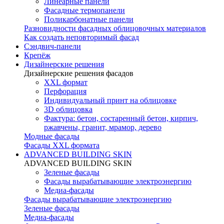
Линеарные панели
Фасадные термопанели
Поликарбонатные панели
Разновидности фасадных облицовочных материалов
Как создать неповторимый фасад
Сэндвич-панели
Крепёж
Дизайнерские решения
Дизайнерские решения фасадов
XXL формат
Перфорация
Индивидуальный принт на облицовке
3D облицовка
Фактура: бетон, состаренный бетон, кирпич,
ржавчены, гранит, мрамор, дерево
Модные фасады
Фасады XXL формата
ADVANCED BUILDING SKIN
ADVANCED BUILDING SKIN
Зеленые фасады
Фасады вырабатывающие электроэнергию
Медиа-фасады
Фасады вырабатывающие электроэнергию
Зеленые фасады
Медиа-фасады