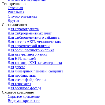
Тип крепления
Стоечная
Ригельная
Сточно-ригельная
Другая
Специализация
Для керамогранита
Для фиброцементных плит
Для фиброцементного сайдинга
Для кассет: АКП, металлических
Для керамической плитки
Для облицовочного кирпича
Для натурального камня
Для HPL панелей
Для тонкого, XXL керамогранита
Для дерева
Для линеарных панелей, сайдинга
Для профнастила
Для стеклофибробетона
Для терракоты
Для реечного фасада
Скрытое крепление
Скрытое крепление
Видимое крепление