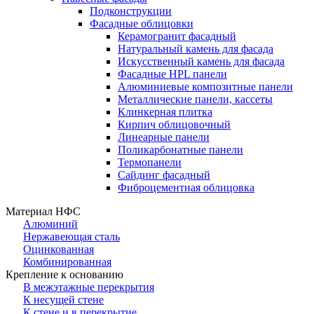
Подконструкции
Фасадные облицовки
Керамогранит фасадный
Натуральный камень для фасада
Искусственный камень для фасада
Фасадные HPL панели
Алюминиевые композитные панели
Металлические панели, кассеты
Клинкерная плитка
Кирпич облицовочный
Линеарные панели
Поликарбонатные панели
Термопанели
Сайдинг фасадный
Фиброцементная облицовка
Материал НФС
Алюминий
Нержавеющая сталь
Оцинкованная
Комбинированная
Крепление к основанию
В межэтажные перекрытия
К несущей стене
К стене и в перекрытие