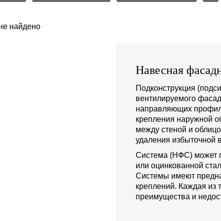
не найдено
Навесная фасадн
Подконструкция (подси
вентилируемого фасад
направляющих профиле
крепления наружной о
между стеной и облиц
удаления избыточной в
Система (НФС) может 
или оцинкованной стал
Системы имеют предна
креплений. Каждая из 
преимущества и недост