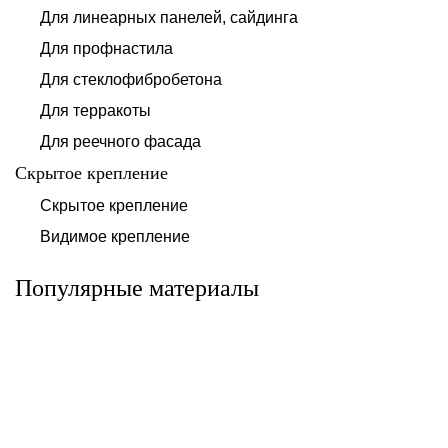
Для линеарных панелей, сайдинга
Для профнастила
Для стеклофибробетона
Для терракоты
Для реечного фасада
Скрытое крепление
Система для
Скрытое крепление
Система для
облицовки
облицовки
клинкерными
Видимое крепление
фиброцементными
плитками «под
панелями АЛЬТ-
кирпич» АЛЬТ-
ФАСАД 10
ФАСАД 11
Популярные материалы
Альтернатива
Альтернатива
Системы для
Система крепления
облицовки
HPL-панели АЛЬТ-
металлическими
ФАСАД 09
элементами АЛЬТ-
ФАСАД 04
Альтернатива