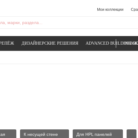
Мои коллекции
Сра
а, марки, раздела...
РЕПЁЖ
ДИЗАЙНЕРСКИЕ РЕШЕНИЯ
ADVANCED BUILDING SK
НОВОС
ная
К несущей стене
Для HPL панелей