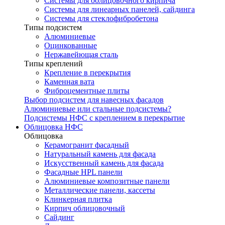
Системы для облицовочного кирпича
Системы для линеарных панелей, сайдинга
Системы для стеклофибробетона
Типы подсистем
Алюминиевые
Оцинкованные
Нержавейющая сталь
Типы креплений
Крепление в перекрытия
Каменная вата
Фиброцементные плиты
Выбор подсистем для навесных фасадов
Алюминиевые или стальные подсистемы?
Подсистемы НФС с креплением в перекрытие
Облицовка НФС
Облицовка
Керамогранит фасадный
Натуральный камень для фасада
Искусственный камень для фасада
Фасадные HPL панели
Алюминиевые композитные панели
Металлические панели, кассеты
Клинкерная плитка
Кирпич облицовочный
Сайдинг