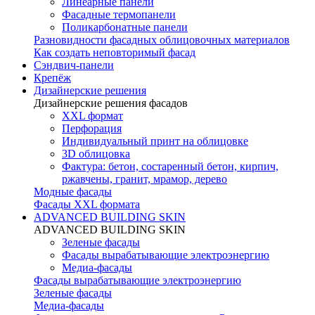
Линеарные панели
Фасадные термопанели
Поликарбонатные панели
Разновидности фасадных облицовочных материалов
Как создать неповторимый фасад
Сэндвич-панели
Крепёж
Дизайнерские решения
Дизайнерские решения фасадов
XXL формат
Перфорация
Индивидуальный принт на облицовке
3D облицовка
Фактура: бетон, состаренный бетон, кирпич,
ржавчены, гранит, мрамор, дерево
Модные фасады
Фасады XXL формата
ADVANCED BUILDING SKIN
ADVANCED BUILDING SKIN
Зеленые фасады
Фасады вырабатывающие электроэнергию
Медиа-фасады
Фасады вырабатывающие электроэнергию
Зеленые фасады
Медиа-фасады