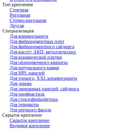
Тип крепления
Стоечная
Ригельная
Сточно-ригельная
Другая
Специализация
Для керамогранита
Для фиброцементных плит
Для фиброцементного сайдинга
Для кассет: АКП, металлических
Для керамической плитки
Для облицовочного кирпича
Для натурального камня
Для HPL панелей
Для тонкого, XXL керамогранита
Для дерева
Для линеарных панелей, сайдинга
Для профнастила
Для стеклофибробетона
Для терракоты
Для реечного фасада
Скрытое крепление
Скрытое крепление
Видимое крепление