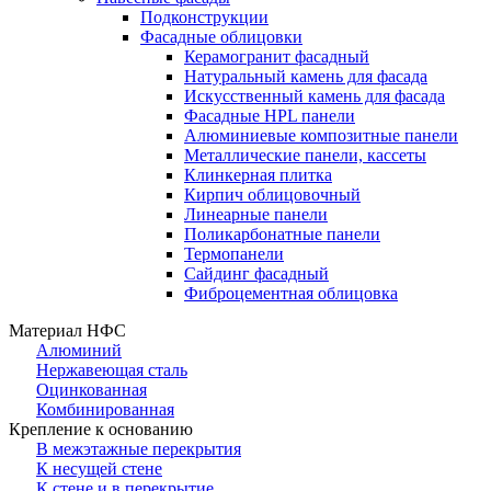
Подконструкции
Фасадные облицовки
Керамогранит фасадный
Натуральный камень для фасада
Искусственный камень для фасада
Фасадные HPL панели
Алюминиевые композитные панели
Металлические панели, кассеты
Клинкерная плитка
Кирпич облицовочный
Линеарные панели
Поликарбонатные панели
Термопанели
Сайдинг фасадный
Фиброцементная облицовка
Материал НФС
Алюминий
Нержавеющая сталь
Оцинкованная
Комбинированная
Крепление к основанию
В межэтажные перекрытия
К несущей стене
К стене и в перекрытие