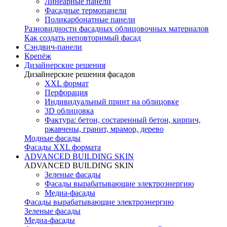
Линеарные панели
Фасадные термопанели
Поликарбонатные панели
Разновидности фасадных облицовочных материалов
Как создать неповторимый фасад
Сэндвич-панели
Крепёж
Дизайнерские решения
Дизайнерские решения фасадов
XXL формат
Перфорация
Индивидуальный принт на облицовке
3D облицовка
Фактура: бетон, состаренный бетон, кирпич,
ржавчены, гранит, мрамор, дерево
Модные фасады
Фасады XXL формата
ADVANCED BUILDING SKIN
ADVANCED BUILDING SKIN
Зеленые фасады
Фасады вырабатывающие электроэнергию
Медиа-фасады
Фасады вырабатывающие электроэнергию
Зеленые фасады
Медиа-фасады