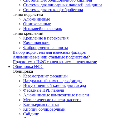
Системы для облицовочного кирпича
Системы для линеарных панелей, сайдинга
Системы для стеклофибробетона
Типы подсистем
Алюминиевые
Оцинкованные
Нержавейющая сталь
Типы креплений
Крепление в перекрытия
Каменная вата
Фиброцементные плиты
Выбор подсистем для навесных фасадов
Алюминиевые или стальные подсистемы?
Подсистемы НФС с креплением в перекрытие
Облицовка НФС
Облицовка
Керамогранит фасадный
Натуральный камень для фасада
Искусственный камень для фасада
Фасадные HPL панели
Алюминиевые композитные панели
Металлические панели, кассеты
Клинкерная плитка
Кирпич облицовочный
Сайдинг