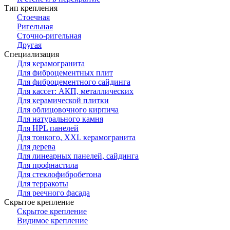
Тип крепления
Стоечная
Ригельная
Сточно-ригельная
Другая
Специализация
Для керамогранита
Для фиброцементных плит
Для фиброцементного сайдинга
Для кассет: АКП, металлических
Для керамической плитки
Для облицовочного кирпича
Для натурального камня
Для HPL панелей
Для тонкого, XXL керамогранита
Для дерева
Для линеарных панелей, сайдинга
Для профнастила
Для стеклофибробетона
Для терракоты
Для реечного фасада
Скрытое крепление
Скрытое крепление
Видимое крепление