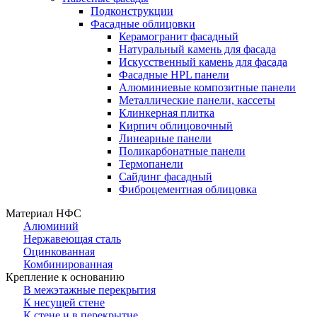
Подконструкции
Фасадные облицовки
Керамогранит фасадный
Натуральный камень для фасада
Искусственный камень для фасада
Фасадные HPL панели
Алюминиевые композитные панели
Металлические панели, кассеты
Клинкерная плитка
Кирпич облицовочный
Линеарные панели
Поликарбонатные панели
Термопанели
Сайдинг фасадный
Фиброцементная облицовка
Материал НФС
Алюминий
Нержавеющая сталь
Оцинкованная
Комбинированная
Крепление к основанию
В межэтажные перекрытия
К несущей стене
К стене и в перекрытие