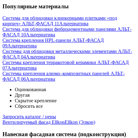
Популярные материалы
Система для облицовки клинкерными плитками «под
кирпич» АЛЬТ-ФАСАД 11
Альтернатива
Система для облицовки фиброцементными панелями АЛЬТ-
ФАСАД 10
Альтернатива
Система крепления HPL-панели АЛЬТ-ФАСАД
09
Альтернатива
Системы для облицовки металлическими элементами АЛЬТ-
ФАСАД 04
Альтернатива
Системы крепления терракотовой керамики АЛЬТ-ФАСАД
07
Альтернатива
Cистемы крепления алюмо–композитных панелей АЛЬТ-
ФАСАД 06
Альтернатива
Оцинкованная
Другая
Скрытое крепление
Сбросить все
Запросить каталог / цены
Вентилируемый фасад Ellkon
Ellkon (Элкон)
Навесная фасадная система (подконструкция)