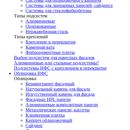
Системы для облицовочного кирпича
Системы для линеарных панелей, сайдинга
Системы для стеклофибробетона
Типы подсистем
Алюминиевые
Оцинкованные
Нержавейющая сталь
Типы креплений
Крепление в перекрытия
Каменная вата
Фиброцементные плиты
Выбор подсистем для навесных фасадов
Алюминиевые или стальные подсистемы?
Подсистемы НФС с креплением в перекрытие
Облицовка НФС
Облицовка
Керамогранит фасадный
Натуральный камень для фасада
Искусственный камень для фасада
Фасадные HPL панели
Алюминиевые композитные панели
Металлические панели, кассеты
Клинкерная плитка
Кирпич облицовочный
Сайдинг