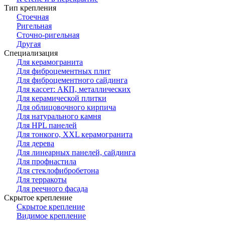
Тип крепления
Стоечная
Ригельная
Сточно-ригельная
Другая
Специализация
Для керамогранита
Для фиброцементных плит
Для фиброцементного сайдинга
Для кассет: АКП, металлических
Для керамической плитки
Для облицовочного кирпича
Для натурального камня
Для HPL панелей
Для тонкого, XXL керамогранита
Для дерева
Для линеарных панелей, сайдинга
Для профнастила
Для стеклофибробетона
Для терракоты
Для реечного фасада
Скрытое крепление
Скрытое крепление
Видимое крепление