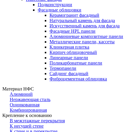
Подконструкции
Фасадные облицовки
Керамогранит фасадный
Натуральный камень для фасада
Искусственный камень для фасада
Фасадные HPL панели
Алюминиевые композитные панели
Металлические панели, кассеты
Клинкерная плитка
Кирпич облицовочный
Линеарные панели
Поликарбонатные панели
Термопанели
Сайдинг фасадный
Фиброцементная облицовка
Материал НФС
Алюминий
Нержавеющая сталь
Оцинкованная
Комбинированная
Крепление к основанию
В межэтажные перекрытия
К несущей стене
К стене и в перекрытие