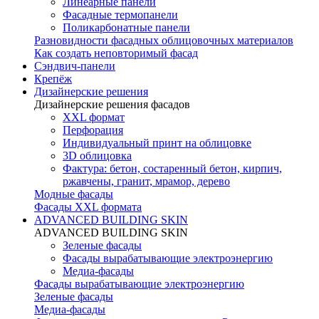
Линеарные панели
Фасадные термопанели
Поликарбонатные панели
Разновидности фасадных облицовочных материалов
Как создать неповторимый фасад
Сэндвич-панели
Крепёж
Дизайнерские решения
Дизайнерские решения фасадов
XXL формат
Перфорация
Индивидуальный принт на облицовке
3D облицовка
Фактура: бетон, состаренный бетон, кирпич,
ржавчены, гранит, мрамор, дерево
Модные фасады
Фасады XXL формата
ADVANCED BUILDING SKIN
ADVANCED BUILDING SKIN
Зеленые фасады
Фасады вырабатывающие электроэнергию
Медиа-фасады
Фасады вырабатывающие электроэнергию
Зеленые фасады
Медиа-фасады