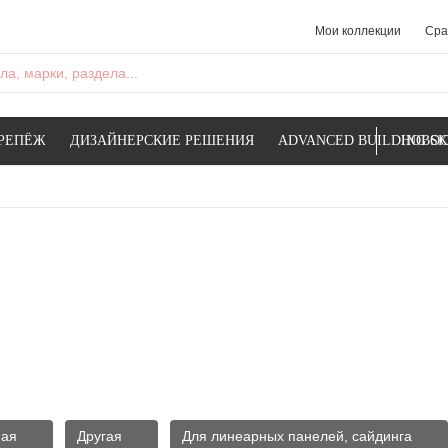
Мои коллекции
Сра
а, марки, раздела...
РЕПЁЖ
ДИЗАЙНЕРСКИЕ РЕШЕНИЯ
ADVANCED BUILDING SK
НОВОС
ная
Другая
Для линеарных панелей, сайдинга