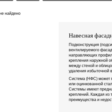
не найдено
Навесная фасадн
Подконструкция (подси
вентилируемого фасад
направляющих профиле
крепления наружной о
между стеной и облиц
удаления избыточной в
Система (НФС) может 
или оцинкованной стал
Системы имеют предна
креплений. Каждая из 
преимущества и недост