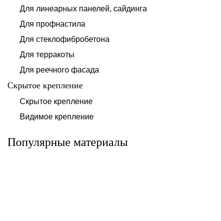
Для линеарных панелей, сайдинга
Для профнастила
Для стеклофибробетона
Для терракоты
Для реечного фасада
Скрытое крепление
Система для
Скрытое крепление
Система для
облицовки
облицовки
клинкерными
Видимое крепление
фиброцементными
плитками «под
панелями АЛЬТ-
кирпич» АЛЬТ-
ФАСАД 10
ФАСАД 11
Популярные материалы
Альтернатива
Альтернатива
Системы для
Система крепления
облицовки
HPL-панели АЛЬТ-
металлическими
ФАСАД 09
элементами АЛЬТ-
ФАСАД 04
Альтернатива