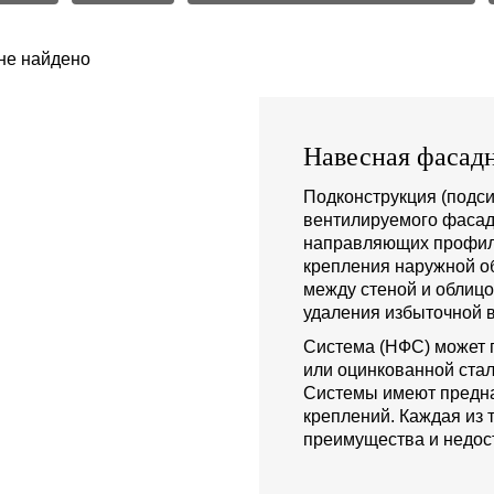
не найдено
Навесная фасадн
Подконструкция (подси
вентилируемого фасад
направляющих профиле
крепления наружной о
между стеной и облиц
удаления избыточной в
Система (НФС) может 
или оцинкованной стал
Системы имеют предна
креплений. Каждая из 
преимущества и недост