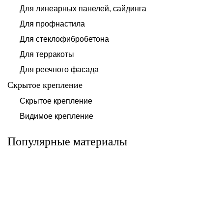
Для линеарных панелей, сайдинга
Для профнастила
Для стеклофибробетона
Для терракоты
Для реечного фасада
Скрытое крепление
Система для
Скрытое крепление
Система для
облицовки
облицовки
клинкерными
Видимое крепление
фиброцементными
плитками «под
панелями АЛЬТ-
кирпич» АЛЬТ-
ФАСАД 10
ФАСАД 11
Популярные материалы
Альтернатива
Альтернатива
Системы для
Система крепления
облицовки
HPL-панели АЛЬТ-
металлическими
ФАСАД 09
элементами АЛЬТ-
ФАСАД 04
Альтернатива