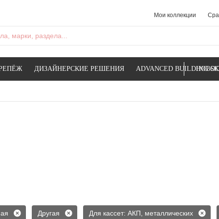
Мои коллекции
Сра
а, марки, раздела...
РЕПЁЖ
ДИЗАЙНЕРСКИЕ РЕШЕНИЯ
ADVANCED BUILDING SK
НОВОС
ная
Другая
Для кассет: АКП, металлических