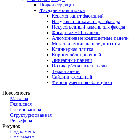
Подконструкции
Фасадные облицовки
Керамогранит фасадный
Натуральный камень для фасада
Искусственный камень для фасада
Фасадные HPL панели
Алюминиевые композитные панели
Металлические панели, кассеты
Клинкерная плитка
Кирпич облицовочный
Линеарные панели
Поликарбонатные панели
Термопанели
Сайдинг фасадный
Фиброцементная облицовка
Поверхность
Матовая
Глянцевая
Полированная
Структуризованная
Рельефная
Рисунок
Под камень
Под дерево