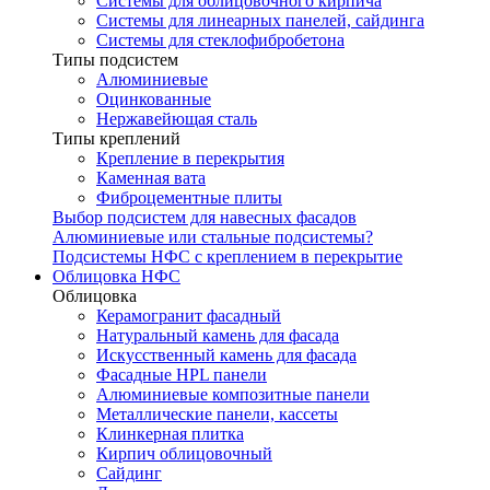
Системы для облицовочного кирпича
Системы для линеарных панелей, сайдинга
Системы для стеклофибробетона
Типы подсистем
Алюминиевые
Оцинкованные
Нержавейющая сталь
Типы креплений
Крепление в перекрытия
Каменная вата
Фиброцементные плиты
Выбор подсистем для навесных фасадов
Алюминиевые или стальные подсистемы?
Подсистемы НФС с креплением в перекрытие
Облицовка НФС
Облицовка
Керамогранит фасадный
Натуральный камень для фасада
Искусственный камень для фасада
Фасадные HPL панели
Алюминиевые композитные панели
Металлические панели, кассеты
Клинкерная плитка
Кирпич облицовочный
Сайдинг