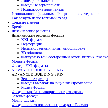
Линеарные панели
Фасадные термопанели
Поликарбонатные панели
Разновидности фасадных облицовочных материалов
Как создать неповторимый фасад
Сэндвич-панели
Крепёж
Дизайнерские решения
Дизайнерские решения фасадов
XXL формат
Перфорация
Индивидуальный принт на облицовке
3D облицовка
Фактура: бетон, состаренный бетон, кирпич, ржавче
Модные фасады
Фасады XXL формата
ADVANCED BUILDING SKIN
ADVANCED BUILDING SKIN
Зеленые фасады
Фасады вырабатывающие электроэнергию
Медиа-фасады
Фасады вырабатывающие электроэнергию
Зеленые фасады
Медиа-фасады
Фасады нового поколения приходят в Россию