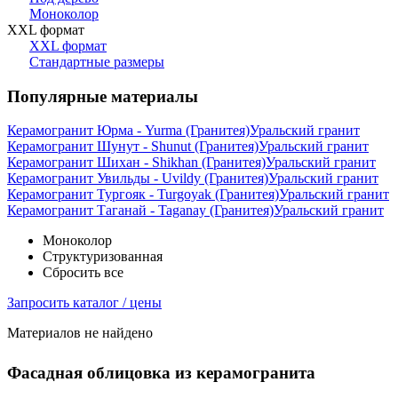
Моноколор
XXL формат
XXL формат
Стандартные размеры
Популярные материалы
Керамогранит Юрма - Yurma (Гранитея)
Уральский гранит
Керамогранит Шунут - Shunut (Гранитея)
Уральский гранит
Керамогранит Шихан - Shikhan (Гранитея)
Уральский гранит
Керамогранит Увильды - Uvildy (Гранитея)
Уральский гранит
Керамогранит Тургояк - Turgoyak (Гранитея)
Уральский гранит
Керамогранит Таганай - Taganay (Гранитея)
Уральский гранит
Моноколор
Структуризованная
Сбросить все
Запросить каталог / цены
Материалов не найдено
Фасадная облицовка из керамогранита