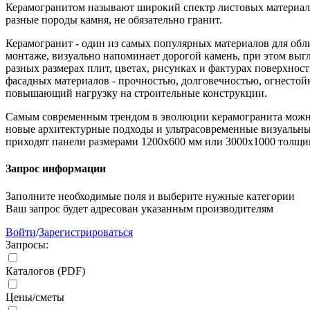
Керамогранитом называют широкий спектр листовых материало
разные породы камня, не обязательно гранит.
Керамогранит - один из самых популярных материалов для обл
монтаже, визуально напоминает дорогой камень, при этом выг
разных размерах плит, цветах, рисунках и фактурах поверхно
фасадных материалов - прочностью, долговечностью, огнестойк
повышающий нагрузку на строительные конструкции.
Самым современным трендом в эволюции керамогранита можн
новые архитектурные подходы и ультрасовременные визуальные
приходят панели размерами 1200х600 мм или 3000х1000 толщин
Запрос информации
Заполните необходимые поля и выберите нужные категории
Ваш запрос будет адресован указанным производителям
Войти
/
Зарегистрироваться
Запросы:
Каталогов (PDF)
Цены/сметы