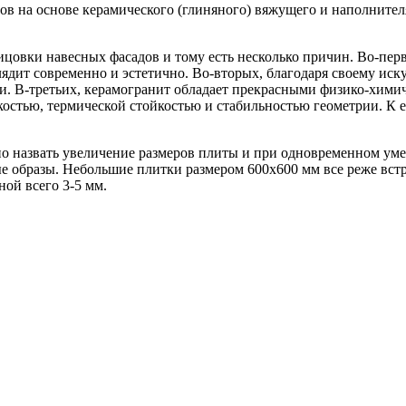
в на основе керамического (глиняного) вяжущего и наполнител
ицовки навесных фасадов и тому есть несколько причин. Во-пер
лядит современно и эстетично. Во-вторых, благодаря своему ис
сти. В-третьих, керамогранит обладает прекрасными физико-хи
остью, термической стойкостью и стабильностью геометрии. К е
о назвать увеличение размеров плиты и при одновременном у
 образы. Небольшие плитки размером 600х600 мм все реже встр
ой всего 3-5 мм.