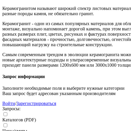
Керамогранитом называют широкий спектр листовых материало
разные породы камня, не обязательно гранит.
Керамогранит - один из самых популярных материалов для обл
монтаже, визуально напоминает дорогой камень, при этом выг
разных размерах плит, цветах, рисунках и фактурах поверхно
фасадных материалов - прочностью, долговечностью, огнестойк
повышающий нагрузку на строительные конструкции.
Самым современным трендом в эволюции керамогранита можн
новые архитектурные подходы и ультрасовременные визуальные
приходят панели размерами 1200х600 мм или 3000х1000 толщин
Запрос информации
Заполните необходимые поля и выберите нужные категории
Ваш запрос будет адресован указанным производителям
Войти
/
Зарегистрироваться
Запросы:
Каталогов (PDF)
Цены/сметы