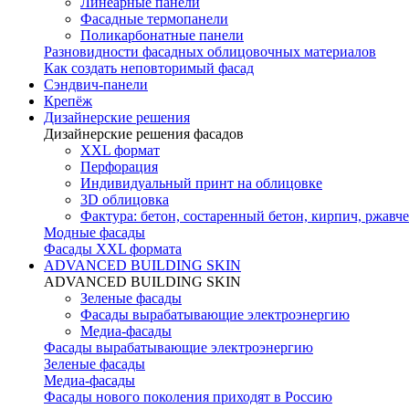
Линеарные панели
Фасадные термопанели
Поликарбонатные панели
Разновидности фасадных облицовочных материалов
Как создать неповторимый фасад
Сэндвич-панели
Крепёж
Дизайнерские решения
Дизайнерские решения фасадов
XXL формат
Перфорация
Индивидуальный принт на облицовке
3D облицовка
Фактура: бетон, состаренный бетон, кирпич, ржавче
Модные фасады
Фасады XXL формата
ADVANCED BUILDING SKIN
ADVANCED BUILDING SKIN
Зеленые фасады
Фасады вырабатывающие электроэнергию
Медиа-фасады
Фасады вырабатывающие электроэнергию
Зеленые фасады
Медиа-фасады
Фасады нового поколения приходят в Россию