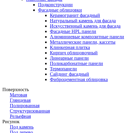
Подконструкции
Фасадные облицовки
Керамогранит фасадный
Натуральный камень для фасада
Искусственный камень для фасада
Фасадные HPL панели
Алюминиевые композитные панели
Металлические панели, кассеты
Клинкерная плитка
Кирпич облицовочный
Линеарные панели
Поликарбонатные панели
Термопанели
Сайдинг фасадный
Фиброцементная облицовка
Поверхность
Матовая
Глянцевая
Полированная
Структуризованная
Рельефная
Рисунок
Под камень
Под дерево