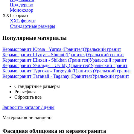
Под дерево
Моноколор
XXL формат
XXL формат
Стандартные размеры
Популярные материалы
Керамогранит Юрма - Yurma (Гранитея)
Уральский гранит
Керамогранит Шунут - Shunut (Гранитея)
Уральский гранит
Керамогранит Шихан - Shikhan (Гранитея)
Уральский гранит
Керамогранит Увильды - Uvildy (Гранитея)
Уральский гранит
Керамогранит Тургояк - Turgoyak (Гранитея)
Уральский гранит
Керамогранит Таганай - Taganay (Гранитея)
Уральский гранит
Стандартные размеры
Рельефная
Сбросить все
Запросить каталог / цены
Материалов не найдено
Фасадная облицовка из керамогранита