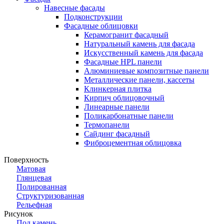
Навесные фасады
Подконструкции
Фасадные облицовки
Керамогранит фасадный
Натуральный камень для фасада
Искусственный камень для фасада
Фасадные HPL панели
Алюминиевые композитные панели
Металлические панели, кассеты
Клинкерная плитка
Кирпич облицовочный
Линеарные панели
Поликарбонатные панели
Термопанели
Сайдинг фасадный
Фиброцементная облицовка
Поверхность
Матовая
Глянцевая
Полированная
Структуризованная
Рельефная
Рисунок
Под камень