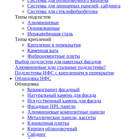
Системы для облицовочного кирпича
Системы для линеарных панелей, сайдинга
Системы для стеклофибробетона
Типы подсистем
Алюминиевые
Оцинкованные
Нержавейющая сталь
Типы креплений
Крепление в перекрытия
Каменная вата
Фиброцементные плиты
Выбор подсистем для навесных фасадов
Алюминиевые или стальные подсистемы?
Подсистемы НФС с креплением в перекрытие
Облицовка НФС
Облицовка
Керамогранит фасадный
Натуральный камень для фасада
Искусственный камень для фасада
Фасадные HPL панели
Алюминиевые композитные панели
Металлические панели, кассеты
Клинкерная плитка
Кирпич облицовочный
Сайдинг