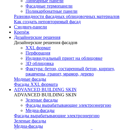
Линеарные панели
Фасадные термопанели
Поликарбонатные панели
Разновидности фасадных облицовочных материалов
Как создать неповторимый фасад
Сэндвич-панели
Крепёж
Дизайнерские решения
Дизайнерские решения фасадов
XXL формат
Перфорация
Индивидуальный принт на облицовке
3D облицовка
Фактура: бетон, состаренный бетон, кирпич,
ржавчены, гранит, мрамор, дерево
Модные фасады
Фасады XXL формата
ADVANCED BUILDING SKIN
ADVANCED BUILDING SKIN
Зеленые фасады
Фасады вырабатывающие электроэнергию
Медиа-фасады
Фасады вырабатывающие электроэнергию
Зеленые фасады
Медиа-фасады