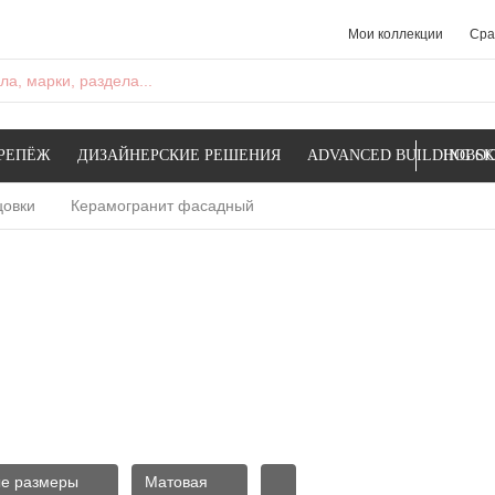
Мои коллекции
Сра
а, марки, раздела...
РЕПЁЖ
ДИЗАЙНЕРСКИЕ РЕШЕНИЯ
ADVANCED BUILDING SK
НОВОС
цовки
Керамогранит фасадный
е размеры
Матовая