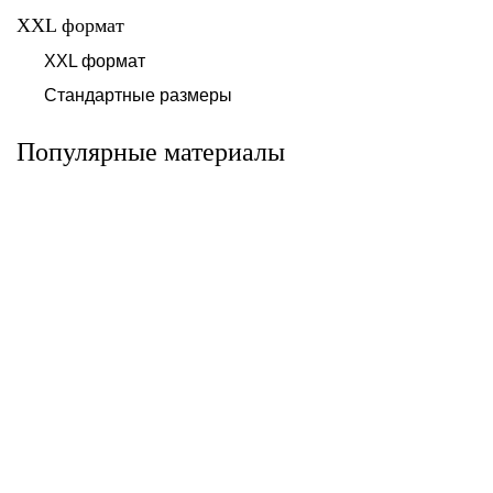
XXL формат
XXL формат
Керамогранит Юрма
Керамогранит Шунут
Стандартные размеры
- Yurma (Гранитея)
- Shunut (Гранитея)
Уральский гранит
Уральский гранит
Популярные материалы
Керамогранит
Керамогранит
Шихан - Shikhan
Увильды - Uvildy
(Гранитея)
(Гранитея)
Уральский гранит
Уральский гранит
Керамогранит
Керамогранит
Тургояк - Turgoyak
Таганай - Taganay
(Гранитея)
(Гранитея)