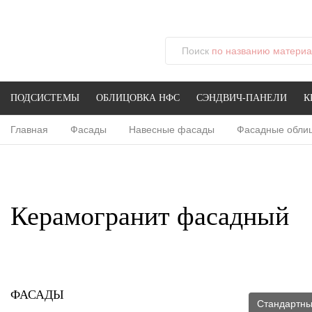
Поиск
по названию материал
ПОДСИСТЕМЫ
ОБЛИЦОВКА НФС
СЭНДВИЧ-ПАНЕЛИ
К
Главная
Фасады
Навесные фасады
Фасадные обли
Керамогранит фасадный
ФАСАДЫ
Стандартны