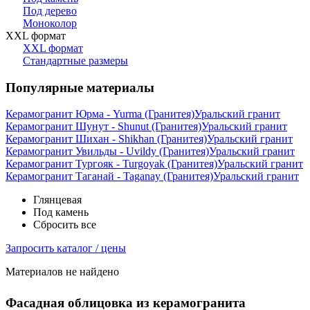
Под дерево
Моноколор
XXL формат
XXL формат
Стандартные размеры
Популярные материалы
Керамогранит Юрма - Yurma (Гранитея)
Уральский гранит
Керамогранит Шунут - Shunut (Гранитея)
Уральский гранит
Керамогранит Шихан - Shikhan (Гранитея)
Уральский гранит
Керамогранит Увильды - Uvildy (Гранитея)
Уральский гранит
Керамогранит Тургояк - Turgoyak (Гранитея)
Уральский гранит
Керамогранит Таганай - Taganay (Гранитея)
Уральский гранит
Глянцевая
Под камень
Сбросить все
Запросить каталог / цены
Материалов не найдено
Фасадная облицовка из керамогранита