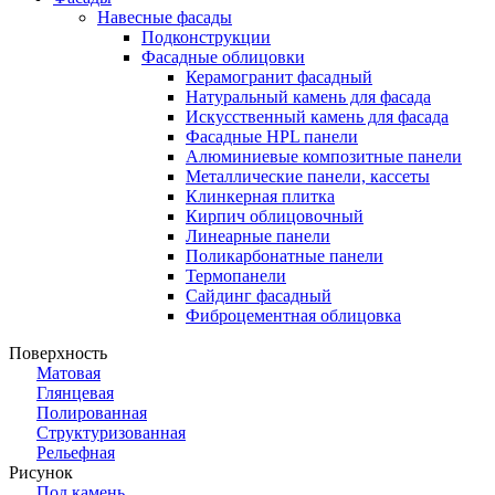
Навесные фасады
Подконструкции
Фасадные облицовки
Керамогранит фасадный
Натуральный камень для фасада
Искусственный камень для фасада
Фасадные HPL панели
Алюминиевые композитные панели
Металлические панели, кассеты
Клинкерная плитка
Кирпич облицовочный
Линеарные панели
Поликарбонатные панели
Термопанели
Сайдинг фасадный
Фиброцементная облицовка
Поверхность
Матовая
Глянцевая
Полированная
Структуризованная
Рельефная
Рисунок
Под камень