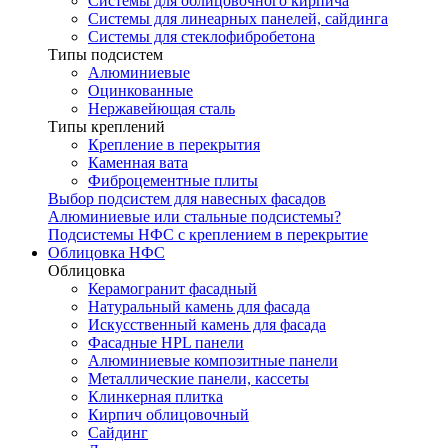
Системы для облицовочного кирпича
Системы для линеарных панелей, сайдинга
Системы для стеклофибробетона
Типы подсистем
Алюминиевые
Оцинкованные
Нержавейющая сталь
Типы креплений
Крепление в перекрытия
Каменная вата
Фиброцементные плиты
Выбор подсистем для навесных фасадов
Алюминиевые или стальные подсистемы?
Подсистемы НФС с креплением в перекрытие
Облицовка НФС
Облицовка
Керамогранит фасадный
Натуральный камень для фасада
Искусственный камень для фасада
Фасадные HPL панели
Алюминиевые композитные панели
Металлические панели, кассеты
Клинкерная плитка
Кирпич облицовочный
Сайдинг