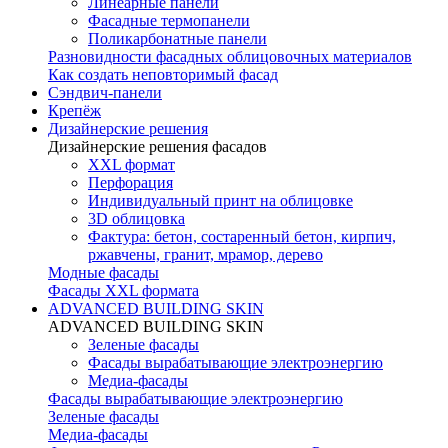
Линеарные панели
Фасадные термопанели
Поликарбонатные панели
Разновидности фасадных облицовочных материалов
Как создать неповторимый фасад
Сэндвич-панели
Крепёж
Дизайнерские решения
Дизайнерские решения фасадов
XXL формат
Перфорация
Индивидуальный принт на облицовке
3D облицовка
Фактура: бетон, состаренный бетон, кирпич,
ржавчены, гранит, мрамор, дерево
Модные фасады
Фасады XXL формата
ADVANCED BUILDING SKIN
ADVANCED BUILDING SKIN
Зеленые фасады
Фасады вырабатывающие электроэнергию
Медиа-фасады
Фасады вырабатывающие электроэнергию
Зеленые фасады
Медиа-фасады