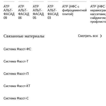
АТР
АТР
АТР
АТР
АТР (НФС с
АТР (НФС 
АЛЬТ-
АЛЬТ-
АЛЬТ-
АЛЬТ-
фиброцементной
керамогра
ФАСАД
ФАСАД
ФАСАД
ФАСАД
плитой)
кассетами
09
06
05
03
сайдингом
профлисто
Связанные материалы
Смотреть все
Система Фасст-ФС
Система Фасст-Т
Система Фасст-П
Система Фасст-КТ
Система Фасст-С