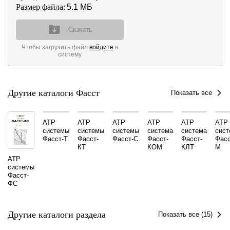
Размер файла:
5.1 MБ
Скачать
Чтобы загрузить файл
войдите
в
систему
Другие каталоги Фасст
Показать все
АТР
АТР
АТР
АТР
АТР
АТР
системы
системы
системы
система
система
сист
Фасст-Т
Фасст-
Фасст-С
Фасст-
Фасст-
Фасс
КТ
КОМ
КЛТ
М
АТР
системы
Фасст-
ФС
Другие каталоги раздела
Показать все (15)