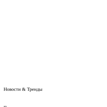
Система ATС-102i
Система ATС-102sz
U-kon
U-kon
Новости & Тренды