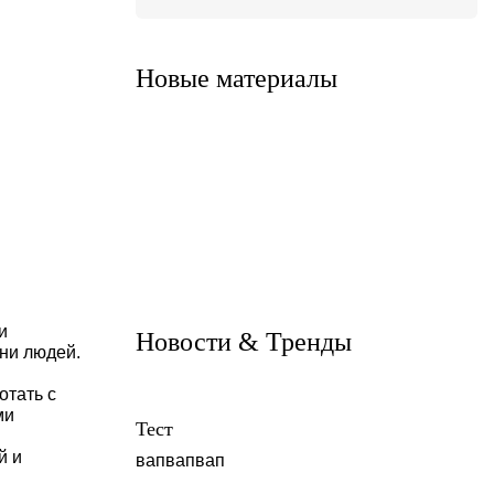
Система Cuuber
Опалубочная
навесная
система С-300(400)
Новые материалы
и
Новости & Тренды
ни людей.
отать с
ми
Тест
й и
вапвапвап