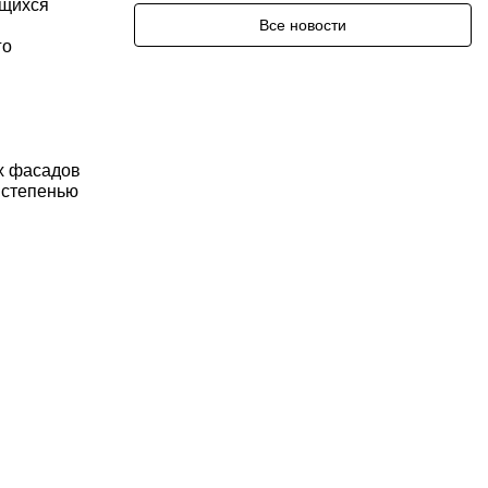
ющихся
Все новости
го
х фасадов
 степенью