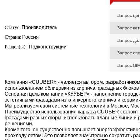
Запрос це
Статус:
Производитель
Запрос кат
Страна:
Россия
Запрос ди
Раздел(ы):
Подконструкции
Запрос сп
Запрос BI
Компания «CUUBER» - является автором, разработчиком
использованием облицовки из кирпича, фасадных блоков 
Основная цель компании «КУУБЕР» - наполнение городс
эстетичными фасадами из клинкерного кирпича и керамич
Мы реализуем свои системные технологии в Москве, Моск
Преимущество использования каркаса CUUBER состоит в т
фасадами разных форм: использовать плавные линии и 
решениями.
Кроме того, он существенно повышает энергоэффективно
прохладу летом. Это позволяет значительно сократить р