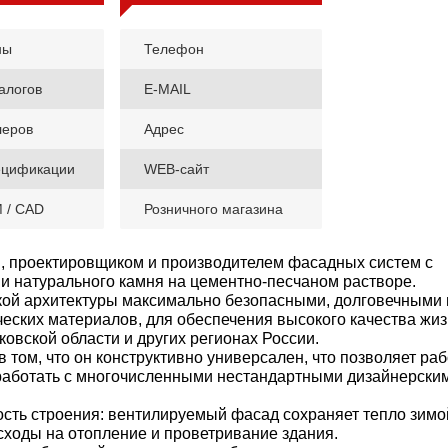
ны
Телефон
алогов
E-MAIL
леров
Адрес
ецификации
WEB-сайт
M / CAD
Розничного магазина
, проектировщиком и производителем фасадных систем с
и натурального камня на цементно-песчаном растворе.
кой архитектуры максимально безопасными, долговечными 
еских материалов, для обеспечения высокого качества жиз
овской области и других регионах России.
ом, что он конструктивно универсален, что позволяет раб
работать с многочисленными нестандартными дизайнерски
сть строения: вентилируемый фасад сохраняет тепло зимо
асходы на отопление и проветривание здания.