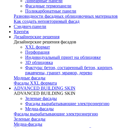
Линеарные панели
Фасадные термопанели
Поликарбонатные панели
Разновидности фасадных облицовочных материалов
Как создать неповторимый фасад
Сэндвич-панели
Крепёж
Дизайнерские решения
Дизайнерские решения фасадов
XXL формат
Перфорация
Индивидуальный принт на облицовке
3D облицовка
Фактура: бетон, состаренный бетон, кирпич,
ржавчены, гранит, мрамор, дерево
Модные фасады
Фасады XXL формата
ADVANCED BUILDING SKIN
ADVANCED BUILDING SKIN
Зеленые фасады
Фасады вырабатывающие электроэнергию
Медиа-фасады
Фасады вырабатывающие электроэнергию
Зеленые фасады
Медиа-фасады