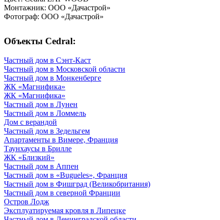
Монтажник: ООО «‎Дачастрой»‎
Фотограф: ООО «‎Дачастрой»‎
Объекты Cedral:
Частный дом в Сэнт-Каст
Частный дом в Московской области
Частный дом в Монкенберге
ЖК «‎Магнифика»
ЖК «‎Магнифика»
Частный дом в Лунен
Частный дом в Ломмель
Дом с верандой
Частный дом в Зедельгем
Апартаменты в Вимере, Франция
Таунхаусы в Брилле
ЖК «‎Близкий»
Частный дом в Аппен
Частный дом в «Bugueles»‎, Франция
Частный дом в Фишград (Великобритания)
Частный дом в северной Франции
Остров Лодж
Эксплуатируемая кровля в Липецке
Частный дом в Ленинградской области