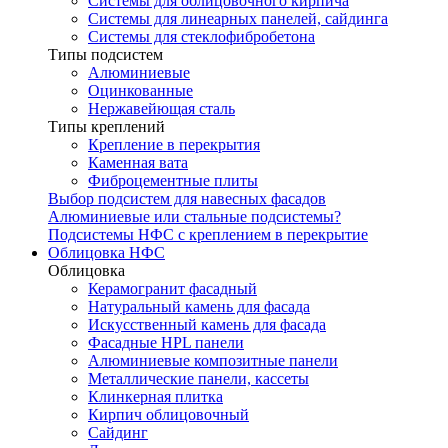
Системы для облицовочного кирпича
Системы для линеарных панелей, сайдинга
Системы для стеклофибробетона
Типы подсистем
Алюминиевые
Оцинкованные
Нержавейющая сталь
Типы креплений
Крепление в перекрытия
Каменная вата
Фиброцементные плиты
Выбор подсистем для навесных фасадов
Алюминиевые или стальные подсистемы?
Подсистемы НФС с креплением в перекрытие
Облицовка НФС
Облицовка
Керамогранит фасадный
Натуральный камень для фасада
Искусственный камень для фасада
Фасадные HPL панели
Алюминиевые композитные панели
Металлические панели, кассеты
Клинкерная плитка
Кирпич облицовочный
Сайдинг