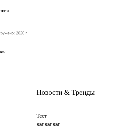
КЕРАМОГРАНИТ
КЕРАМОГРАНИТ
ESTIMA HARD
ESTIMA STANDART
ствия
Estima
Estima
гружено: 2020 г
ние
Новости & Тренды
Тест
вапвапвап