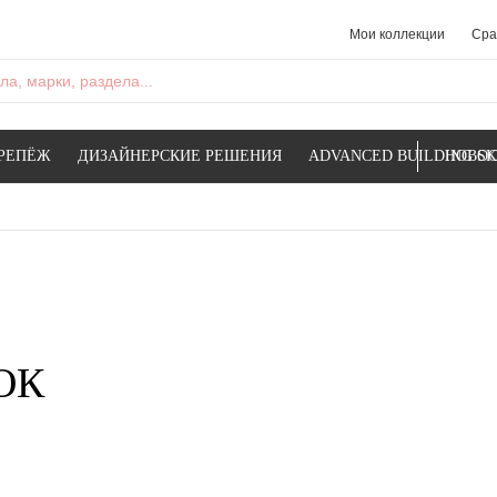
Мои коллекции
Сра
а, марки, раздела...
РЕПЁЖ
ДИЗАЙНЕРСКИЕ РЕШЕНИЯ
ADVANCED BUILDING SK
НОВОС
СОК