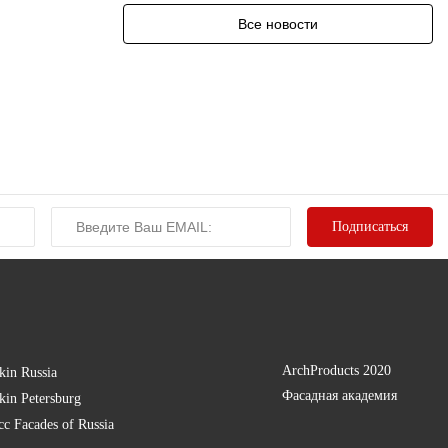
Все новости
ArchProducts 2020
kin Russia
Фасадная академия
kin Petersburg
есс
Facades of Russia