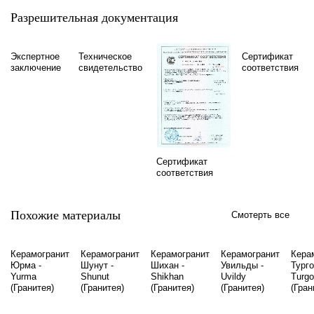
Разрешительная документация
Экспертное
Техническое
Сертификат
заключение
свидетельство
соответствия
Сертификат
соответствия
Похожие материалы
Смотерть все
Керамогранит
Керамогранит
Керамогранит
Керамогранит
Кера
Юрма -
Шунут -
Шихан -
Увильды -
Турго
Yurma
Shunut
Shikhan
Uvildy
Turg
(Гранитея)
(Гранитея)
(Гранитея)
(Гранитея)
(Гран