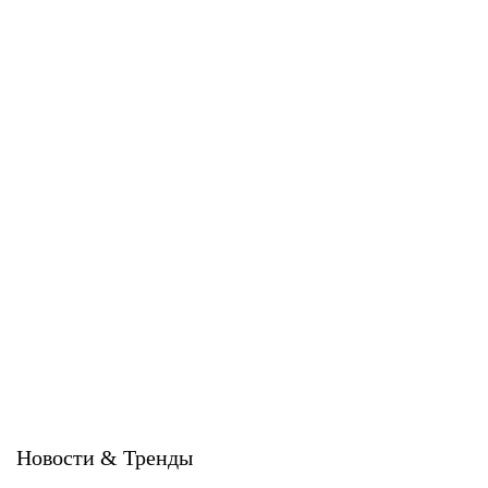
Estima
Estima
КЕРАМОГРАНИТ ESTIMA
КЕРАМОГРАНИТ ESTIMA
HARD
STANDART
Estima
Estima
Новости & Тренды