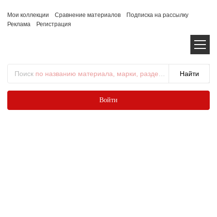
Мои коллекции
Сравнение материалов
Подписка на рассылку
Реклама
Регистрация
Поиск
по названию материала, марки, раздела...
Войти
Фото: HVG Facades