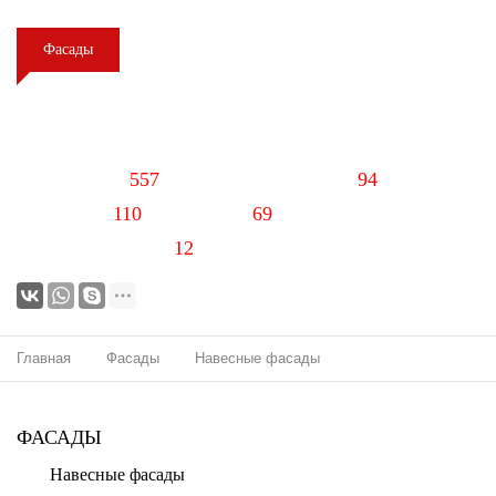
Фасады
Навесные фасады
Материалов:
557
Производителей:
94
Каталогов:
110
Видео:
69
3D / 2D объектов:
12
Главная
Фасады
Навесные фасады
ФАСАДЫ
Подконструкции
Навесные фасады