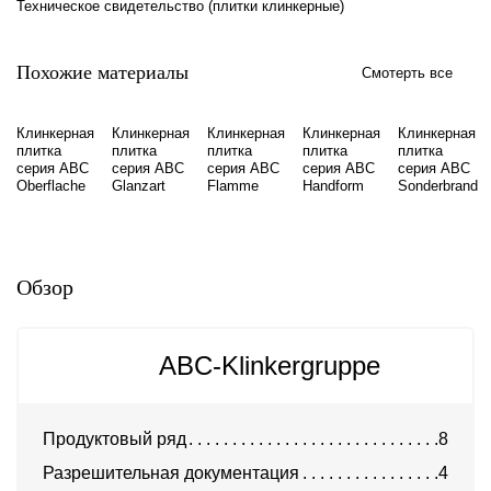
Техническое свидетельство (плитки клинкерные)
Похожие материалы
Смотерть все
Клинкерная
Клинкерная
Клинкерная
Клинкерная
Клинкерная
плитка
плитка
плитка
плитка
плитка
серия ABC
серия ABC
серия ABC
серия ABC
серия ABC
Oberflache
Glanzart
Flamme
Handform
Sonderbrand
Обзор
ABC-Klinkergruppe
Продуктовый ряд
8
Разрешительная документация
4