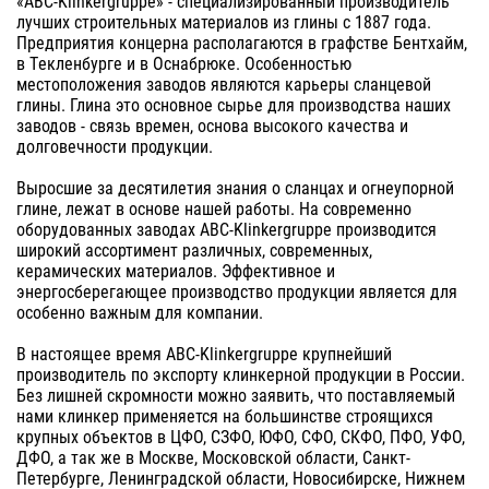
«ABC-Klinkergruppe» - специализированный производитель
лучших строительных материалов из глины с 1887 года.
Предприятия концерна располагаются в графстве Бентхайм,
в Tекленбурге и в Оснабрюке. Особенностью
местоположения заводов являются карьеры сланцевой
глины. Глина это основное сырье для производства наших
заводов - связь времен, основа высокого качества и
долговечности продукции.
Выросшие за десятилетия знания о сланцах и огнеупорной
глине, лежат в основе нашей работы. На современно
оборудованных заводах ABC-Klinkergruppe производится
широкий ассортимент различных, современных,
керамических материалов. Эффективное и
энергосберегающее производство продукции является для
особенно важным для компании.
В настоящее время ABC-Klinkergruppe крупнейший
производитель по экспорту клинкерной продукции в России.
Без лишней скромности можно заявить, что поставляемый
нами клинкер применяется на большинстве строящихся
крупных объектов в ЦФО, СЗФО, ЮФО, СФО, СКФО, ПФО, УФО,
ДФО, а так же в Москве, Московской области, Санкт-
Петербурге, Ленинградской области, Новосибирске, Нижнем