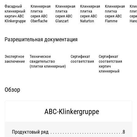
Фасадный
Клинкерная
Клинкерная
Клинкерная
Клинкерная
Кли
клинкерный
плитка
плитка
плитка
плитка
пли
кирпич ABC
серия ABC
серия ABC
серия ABC
серия ABC
сер
Klinkergruppe
Oberflache
Glanzart
Naturton
Flamme
Han
Разрешительная документация
Экспертное
Техническое
Сертификат
Сертификат
заключение
свидетельство
соответствия
соответствия
(плитки клинкерные)
кирпич
клинкерный
Обзор
ABC-Klinkergruppe
Продуктовый ряд
8