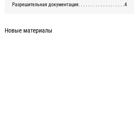
Разрешительная документация
4
Фасадный клинкерный кирпич
Клинкерная плитка серия ABC
ABC Klinkergruppe
Oberflache
Новые материалы
Клинкерная плитка серия ABC
Клинкерная плитка серия ABC
Glanzart
Naturton
Клинкерная плитка серия ABC
Клинкерная плитка серия ABC
Flamme
Handform