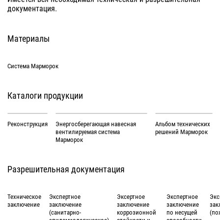
документация.
Материалы
Система Марморок
Каталоги продукции
Реконструкция
Энергосберегающая навесная
Альбом технических
вентилируемая система
решений Марморок
Марморок
Разрешительная документация
Техническое
Экспертное
Эксертное
Экспертное
Экс
заключение
заключение
заключение
заключение
зак
(санитарно-
коррозионной
по несущей
(по
эпидемиологическое)
стойкости и
способности