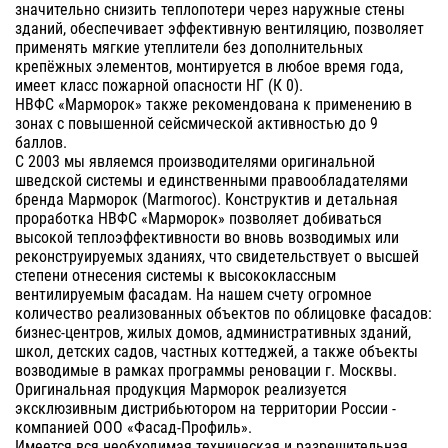
значительно снизить теплопотери через наружные стены
зданий, обеспечивает эффективную вентиляцию, позволяет
применять мягкие утеплители без дополнительных
крепёжных элементов, монтируется в любое время года,
имеет класс пожарной опасности НГ (К 0).
НВФС «Марморок» также рекомендована к применению в
зонах с повышенной сейсмической активностью до 9
баллов.
С 2003 мы являемся производителями оригинальной
шведской системы и единственными правообладателями
бренда Марморок (Marmoroc). Конструктив и детальная
проработка НВФС «Марморок» позволяет добиваться
высокой теплоэффективности во вновь возводимых или
реконструируемых зданиях, что свидетельствует о высшей
степени отнесения системы к высококлассным
вентилируемым фасадам. На нашем счету огромное
количество реализованных объектов по облицовке фасадов:
бизнес-центров, жилых домов, административных зданий,
школ, детских садов, частных коттеджей, а также объекты
возводимые в рамках программы реновации г. Москвы.
Оригинальная продукция Марморок реализуется
эксклюзивным дистрибьютором на территории России -
компанией ООО «Фасад-Профиль».
Имеется вся необходимая техническая и разрешительная