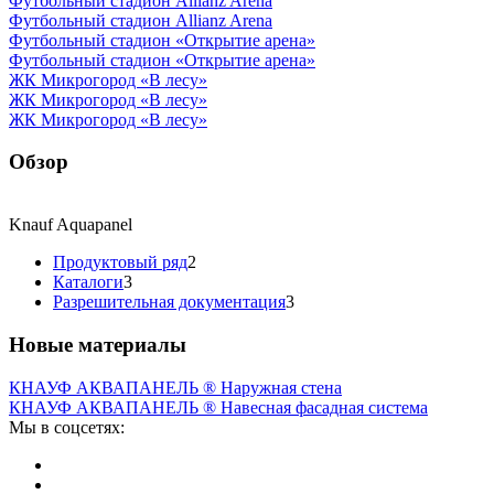
Футбольный стадион Allianz Arena
Футбольный стадион Allianz Arena
Футбольный стадион «Открытие арена»
Футбольный стадион «Открытие арена»
ЖК Микрогород «В лесу»
ЖК Микрогород «В лесу»
ЖК Микрогород «В лесу»
Обзор
Knauf Aquapanel
Продуктовый ряд
2
Каталоги
3
Разрешительная документация
3
Новые материалы
КНАУФ АКВАПАНЕЛЬ ® Наружная стена
КНАУФ АКВАПАНЕЛЬ ® Навесная фасадная система
Мы в соцсетях: