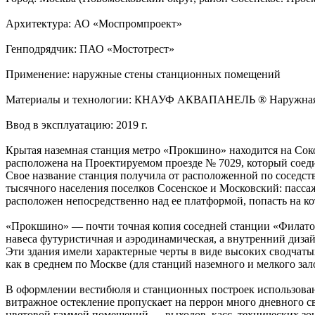
Архитектура: АО «Моспромпроект»
Генподрядчик: ПАО «Мостотрест»
Применение: наружные стены станционных помещений
Материалы и технологии: КНАУФ АКВАПАНЕЛЬ ® Наружная
Ввод в эксплуатацию: 2019 г.
Крытая наземная станция метро «Прокшино» находится на Сок
расположена на Проектируемом проезде № 7029, который соеди
Свое название станция получила от расположенной по соседс
тысячного населения поселков Сосенское и Московский: пассаж
расположен непосредственно над ее платформой, попасть на к
«Прокшино» — почти точная копия соседней станции «Филато
навеса футуристичная и аэродинамическая, а внутренний диза
Эти здания имели характерные черты в виде высоких сводчатых
как в среднем по Москве (для станций наземного и мелкого за
В оформлении вестибюля и станционных построек использовано
витражное остекление пропускает на перрон много дневного с
цветовой гаммой помещений — выходов, касс, технических зон