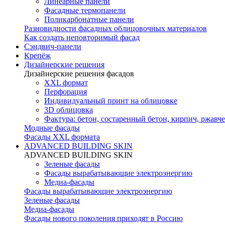
Линеарные панели
Фасадные термопанели
Поликарбонатные панели
Разновидности фасадных облицовочных материалов
Как создать неповторимый фасад
Сэндвич-панели
Крепёж
Дизайнерские решения
Дизайнерские решения фасадов
XXL формат
Перфорация
Индивидуальный принт на облицовке
3D облицовка
Фактура: бетон, состаренный бетон, кирпич, ржавче
Модные фасады
Фасады XXL формата
ADVANCED BUILDING SKIN
ADVANCED BUILDING SKIN
Зеленые фасады
Фасады вырабатывающие электроэнергию
Медиа-фасады
Фасады вырабатывающие электроэнергию
Зеленые фасады
Медиа-фасады
Фасады нового поколения приходят в Россию