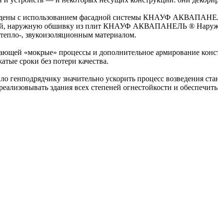
едены с использованием фасадной системы КНАУФ АКВАПАНЕЛЬ
илей, наружную обшивку из плит КНАУФ АКВАПАНЕЛЬ ® Наруж
 тепло-, звукоизоляционным материалом.
ающей «мокрые» процессы и дополнительное армирование конст
атые сроки без потери качества.
нподрядчику значительно ускорить процесс возведения станц
еализовывать здания всех степеней огнестойкости и обеспечить