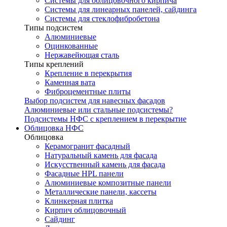
Системы для облицовочного кирпича
Системы для линеарных панелей, сайдинга
Системы для стеклофибробетона
Типы подсистем
Алюминиевые
Оцинкованные
Нержавейющая сталь
Типы креплений
Крепление в перекрытия
Каменная вата
Фиброцементные плиты
Выбор подсистем для навесных фасадов
Алюминиевые или стальные подсистемы?
Подсистемы НФС с креплением в перекрытие
Облицовка НФС
Облицовка
Керамогранит фасадный
Натуральный камень для фасада
Искусственный камень для фасада
Фасадные HPL панели
Алюминиевые композитные панели
Металлические панели, кассеты
Клинкерная плитка
Кирпич облицовочный
Сайдинг