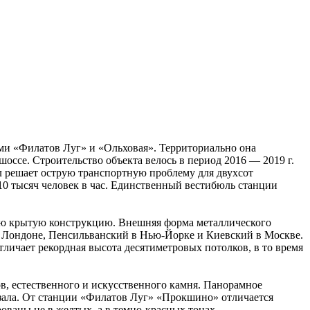
ми «Филатов Луг» и «Ольховая». Территориально она
ссе. Строительство объекта велось в период 2016 — 2019 г.
л решает острую транспортную проблему для двухсот
 10 тысяч человек в час. Единственный вестибюль станции
ую крытую конструкцию. Внешняя форма металлического
в Лондоне, Пенсильванский в Нью-Йорке и Киевский в Москве.
личает рекордная высота десятиметровых потолков, в то время
в, естественного и искусственного камня. Панорамное
кзала. От станции «Филатов Луг» «Прокшино» отличается
ваны не в желтых, а в темно-красных тонах.