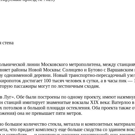
 стена
ольнической линии Московского метрополитена, между станция
няет районы Новой Москвы: Солнцево и Бутово с Варшавским шо
тву одноименной деревни. Новый транспортно-пересадочный узе
иропоток достигает 100 тысяч человек в сутки, а в часы пик —
оторую пассажиры могут по лестничным сходам.
в Луг». Обе были построены по одному проекту, имеют наземн
йн станций имитирует знаменитые вокзалы XIX века: Ватерлоо 
 потолков и большой площади остекления. Оба проекта также от
ложения) она не превышает пяти метров.
 большое количество стекла, металла и композитных материало
вета, что придает комплексу еще больше сходства со зданием во
 и устройств — и некоторых несущих конструкций: они декориро