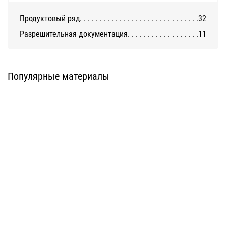
Продуктовый ряд
32
Разрешительная документация
11
Плитка керамогранит
КЕРАМОГРАНИТ ESTIMA URBAN
1200х295х11 матовый асфальт
BRICKS
Уральский гранит
Estima
Популярные материалы
КЕРАМОГРАНИТ ESTIMA
КЕРАМОГРАНИТ ESTIMA LOFT
RAINBOW
Estima
Estima
КЕРАМОГРАНИТ ESTIMA
КЕРАМОГРАНИТ ESTIMA HARD
STANDART