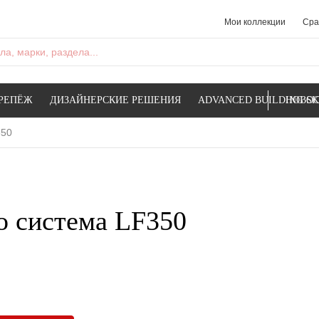
Мои коллекции
Сра
а, марки, раздела...
РЕПЁЖ
ДИЗАЙНЕРСКИЕ РЕШЕНИЯ
ADVANCED BUILDING SK
НОВОС
350
о система LF350