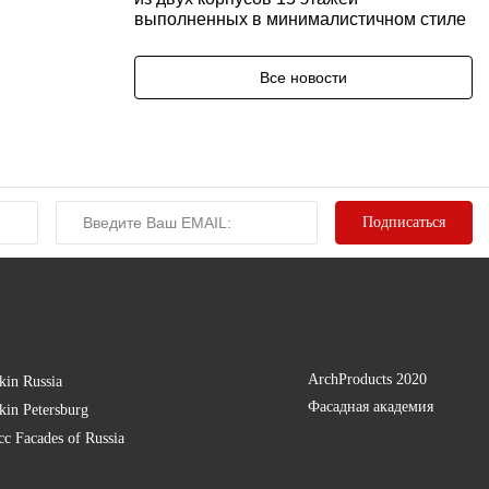
выполненных в минималистичном стиле
Все новости
ArchProducts 2020
kin Russia
Фасадная академия
kin Petersburg
есс
Facades of Russia