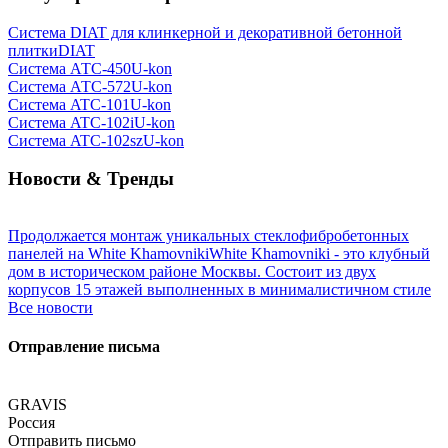
Система DIAT для клинкерной и декоративной бетонной
плитки
DIAT
Система АТС-450
U-kon
Система АТС-572
U-kon
Система ATС-101
U-kon
Система ATС-102i
U-kon
Система ATС-102sz
U-kon
Новости & Тренды
Продолжается монтаж уникальных стеклофибробетонных
панелей на White Khamovniki
White Khamovniki - это клубный
дом в историческом районе Москвы. Состоит из двух
корпусов 15 этажей выполненных в минималистичном стиле
Все новости
Отправление письма
GRAVIS
Россия
Отправить письмо