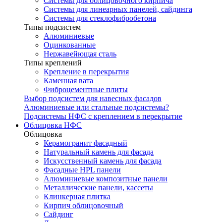
Системы для облицовочного кирпича
Системы для линеарных панелей, сайдинга
Системы для стеклофибробетона
Типы подсистем
Алюминиевые
Оцинкованные
Нержавейющая сталь
Типы креплений
Крепление в перекрытия
Каменная вата
Фиброцементные плиты
Выбор подсистем для навесных фасадов
Алюминиевые или стальные подсистемы?
Подсистемы НФС с креплением в перекрытие
Облицовка НФС
Облицовка
Керамогранит фасадный
Натуральный камень для фасада
Искусственный камень для фасада
Фасадные HPL панели
Алюминиевые композитные панели
Металлические панели, кассеты
Клинкерная плитка
Кирпич облицовочный
Сайдинг