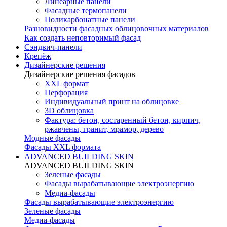
Линеарные панели
Фасадные термопанели
Поликарбонатные панели
Разновидности фасадных облицовочных материалов
Как создать неповторимый фасад
Сэндвич-панели
Крепёж
Дизайнерские решения
Дизайнерские решения фасадов
XXL формат
Перфорация
Индивидуальный принт на облицовке
3D облицовка
Фактура: бетон, состаренный бетон, кирпич,
ржавчены, гранит, мрамор, дерево
Модные фасады
Фасады XXL формата
ADVANCED BUILDING SKIN
ADVANCED BUILDING SKIN
Зеленые фасады
Фасады вырабатывающие электроэнергию
Медиа-фасады
Фасады вырабатывающие электроэнергию
Зеленые фасады
Медиа-фасады