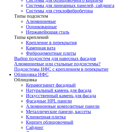
Системы для облицовочного кирпича
Системы для линеарных панелей, сайдинга
Системы для стеклофибробетона
Типы подсистем
Алюминиевые
Оцинкованные
Нержавейющая сталь
Типы креплений
Крепление в перекрытия
Каменная вата
Фиброцементные плиты
Выбор подсистем для навесных фасадов
Алюминиевые или стальные подсистемы?
Подсистемы НФС с креплением в перекрытие
Облицовка НФС
Облицовка
Керамогранит фасадный
Натуральный камень для фасада
Искусственный камень для фасада
Фасадные HPL панели
Алюминиевые композитные панели
Металлические панели, кассеты
Клинкерная плитка
Кирпич облицовочный
Сайдинг