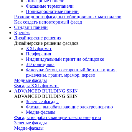
Линеарные панели
Фасадные термопанели
Поликарбонатные панели
Разновидности фасадных облицовочных материалов
Как создать неповторимый фасад
Сэндвич-панели
Крепёж
Дизайнерские решения
Дизайнерские решения фасадов
XXL формат
Перфорация
Индивидуальный принт на облицовке
3D облицовка
Фактура: бетон, состаренный бетон, кирпич,
ржавчены, гранит, мрамор, дерево
Модные фасады
Фасады XXL формата
ADVANCED BUILDING SKIN
ADVANCED BUILDING SKIN
Зеленые фасады
Фасады вырабатывающие электроэнергию
Медиа-фасады
Фасады вырабатывающие электроэнергию
Зеленые фасады
Медиа-фасады