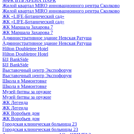
МФК ВТБ АРЕНА ПАРК
Жилой квартал MIRO инновационного центра Сколково
Жилой квартал MIRO инновационного центра Сколково
ЖК «LIFE-Ботанический сад»
ЖК «LIFE-Ботанический сад»
ЖК Маршала Захарова 7
ЖК Маршала Захарова 7
Административное здание Невская Ратуша
Административное здание Невская Ратуша
Hilton Doubletree Hotel
Hilton Doubletree Hotel
БЦ BankSide
БЦ BankSide
Выставочный центр Экспофорум
Выставочный центр Экспофорум
Школа в Мамонтовке
Школа в Мамонтовке
Музей битвы за оружие
Музей битвы за оружие
ЖК Легенда
ЖК Легенда
ЖК Воробьев дом
ЖК Воробьев дом
Городская клиническая больница 23
Городская клиническая больницы 23