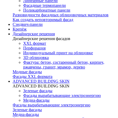
Линеарные панели
Фасадные термопанели
Поликарбонатные панели
Разновидности фасадных облицовочных материалов
Как создать неповторимый фасад
Сэндвич-панели
Крепёж
Дизайнерские решения
Дизайнерские решения фасадов
XXL формат
Перфорация
Индивидуальный принт на облицовке
3D облицовка
Фактура: бетон, состаренный бетон, кирпич,
ржавчены, гранит, мрамор, дерево
Модные фасады
Фасады XXL формата
ADVANCED BUILDING SKIN
ADVANCED BUILDING SKIN
Зеленые фасады
Фасады вырабатывающие электроэнергию
Медиа-фасады
Фасады вырабатывающие электроэнергию
Зеленые фасады
Медиа-фасады