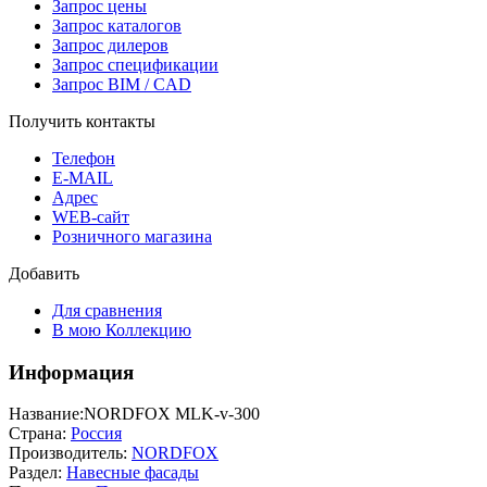
Запрос цены
Запрос каталогов
Запрос дилеров
Запрос спецификации
Запрос BIM / CAD
Получить контакты
Телефон
E-MAIL
Адрес
WEB-сайт
Розничного магазина
Добавить
Для сравнения
В мою Коллекцию
Информация
Название:
NORDFOX MLK-v-300
Страна:
Россия
Производитель:
NORDFOX
Раздел:
Навесные фасады