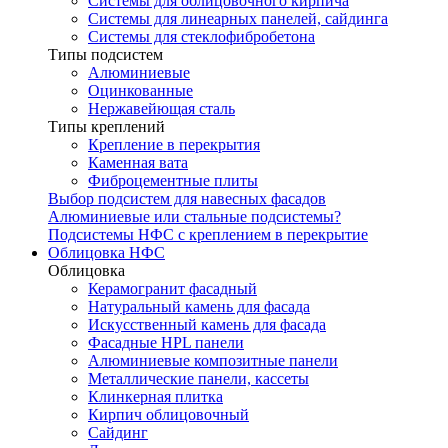
Системы для облицовочного кирпича
Системы для линеарных панелей, сайдинга
Системы для стеклофибробетона
Типы подсистем
Алюминиевые
Оцинкованные
Нержавейющая сталь
Типы креплений
Крепление в перекрытия
Каменная вата
Фиброцементные плиты
Выбор подсистем для навесных фасадов
Алюминиевые или стальные подсистемы?
Подсистемы НФС с креплением в перекрытие
Облицовка НФС
Облицовка
Керамогранит фасадный
Натуральный камень для фасада
Искусственный камень для фасада
Фасадные HPL панели
Алюминиевые композитные панели
Металлические панели, кассеты
Клинкерная плитка
Кирпич облицовочный
Сайдинг