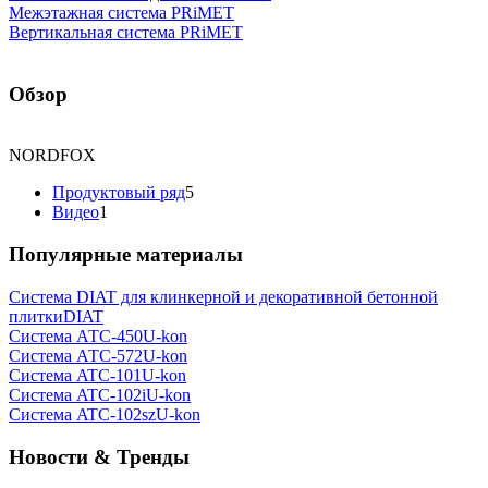
Межэтажная система PRiMET
Вертикальная система PRiMET
Обзор
NORDFOX
Продуктовый ряд
5
Видео
1
Популярные материалы
Система DIAT для клинкерной и декоративной бетонной
плитки
DIAT
Система АТС-450
U-kon
Система АТС-572
U-kon
Система ATС-101
U-kon
Система ATС-102i
U-kon
Система ATС-102sz
U-kon
Новости & Тренды