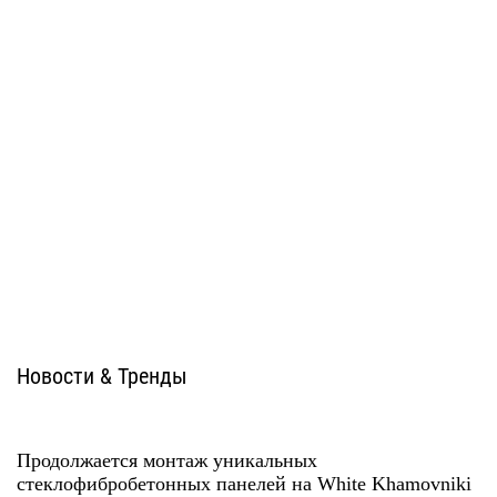
Система ATС-102i
Система ATС-102sz
U-kon
U-kon
Новости & Тренды
Продолжается монтаж уникальных
стеклофибробетонных панелей на White Khamovniki