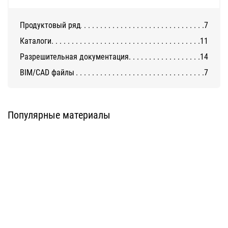
Продуктовый ряд
7
Каталоги
11
Разрешительная документация
14
BIM/CAD файлы
7
Система DIAT для клинкерной и
Система АТС-450
декоративной бетонной плитки
U-kon
DIAT
Популярные материалы
Система АТС-572
Система ATС-101
U-kon
U-kon