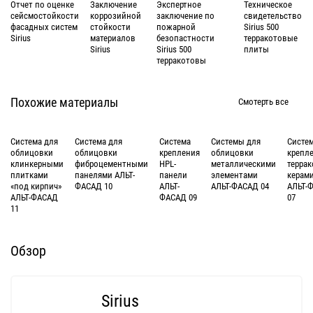
Отчет по оценке
Заключение
Экспертное
Техническое
сейсмостойкости
коррозийной
заключение по
свидетельство
фасадных систем
стойкости
пожарной
Sirius 500
Sirius
материалов
безопастности
терракотовые
Sirius
Sirius 500
плиты
терракотовы
Похожие материалы
Смотерть все
Система для
Система для
Система
Системы для
Систе
облицовки
облицовки
крепления
облицовки
крепл
клинкерными
фиброцементными
HPL-
металлическими
терра
плитками
панелями АЛЬТ-
панели
элементами
керам
«под кирпич»
ФАСАД 10
АЛЬТ-
АЛЬТ-ФАСАД 04
АЛЬТ-
АЛЬТ-ФАСАД
ФАСАД 09
07
11
Обзор
Sirius