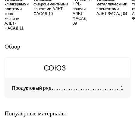
клинкерными
фиброцементными
HPL-
металлическими
т
плитками
панелями АЛЬТ-
панели
элементами
к
«под
ФАСАД 10
АЛЬТ-
АЛЬТ-ФАСАД 04
А
кирпич»
ФАСАД
Ф
АЛЬТ-
09
ФАСАД 11
Обзор
СОЮЗ
Продуктовый ряд
1
Система DIAT для
клинкерной и декоративной
Система АТС-450
бетонной плитки
U-kon
DIAT
Популярные материалы