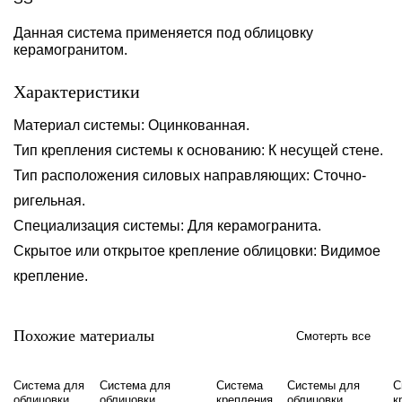
Данная система применяется под облицовку
керамогранитом.
Характеристики
Материал системы: Оцинкованная.
Тип крепления системы к основанию: К несущей стене.
Тип расположения силовых направляющих: Сточно-
ригельная.
Специализация системы: Для керамогранита.
Скрытое или открытое крепление облицовки: Видимое
крепление.
Похожие материалы
Смотерть все
Система для
Система для
Система
Системы для
С
облицовки
облицовки
крепления
облицовки
к