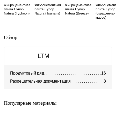
Фиброцементная
Фиброцементная
Фиброцементная
Фиброцемен
плита Cynop
плита Cynop
плита Cynop
плита Cynop
Natura (Typhoon)
Natura (Tsunami)
Natura (Breeze)
(окрашенная
массе)
Обзор
LTM
Продуктовый ряд
16
Разрешительная документация
8
Фиброцементная плита
Фиброцементная плита
LATONIT
LATONIT окрашенная
Latonit
Latonit
Популярные материалы