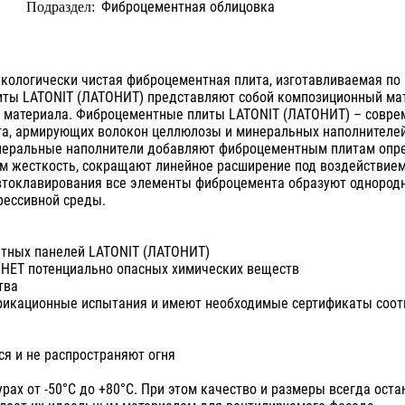
Фиброцементная облицовка
Подраздел:
кологически чистая фиброцементная плита, изготавливаемая по
иты LATONIT (ЛАТОНИТ) представляют собой композиционный ма
 материала. Фиброцементные плиты LATONIT (ЛАТОНИТ) – совре
нта, армирующих волокон целлюлозы и минеральных наполнителе
Минеральные наполнители добавляют фиброцементным плитам оп
м жесткость, сокращают линейное расширение под воздействием
автоклавирования все элементы фиброцемента образуют однород
рессивной среды.
нтных панелей LATONIT (ЛАТОНИТ)
 НЕТ потенциально опасных химических веществ
тва
икационные испытания и имеют необходимые сертификаты соот
я и не распространяют огня
х от -50°С до +80°С. При этом качество и размеры всегда оста