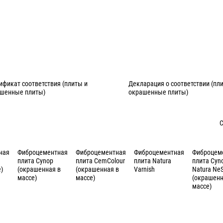
ификат соответствия (плиты и
Декларация о соответствии (пл
шенные плиты)
окрашенные плиты)
С
ная
Фиброцементная
Фиброцементная
Фиброцементная
Фиброцем
плита Cynop
плита CemColour
плита Natura
плита Cyn
e)
(окрашенная в
(окрашенная в
Varnish
Natura NeS
массе)
массе)
(окрашенн
массе)