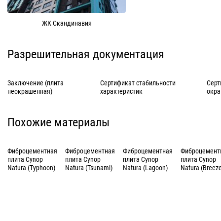
ЖК Скандинавия
Разрешительная документация
Заключение (плита
Сертификат стабильности
Серт
неокрашенная)
характеристик
окра
Похожие материалы
Фиброцементная
Фиброцементная
Фиброцементная
Фиброцемент
плита Cynop
плита Cynop
плита Cynop
плита Cynop
Natura (Typhoon)
Natura (Tsunami)
Natura (Lagoon)
Natura (Breez