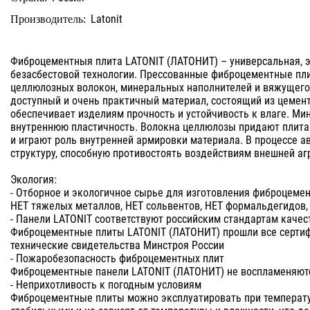
Latonit
Производитель:
Фиброцементныя плита LATONIT (ЛАТОНИТ) – универсальная, э
безасбестовой технологии. Прессованные фиброцементные пл
целлюлозных волокон, минеральных наполнителей и вяжущего
доступный и очень практичный материал, состоящий из цеме
обеспечивает изделиям прочность и устойчивость к влаге. 
внутреннюю пластичность. Волокна целлюлозы придают плита
и играют роль внутренней армировки материала. В процессе 
структуру, способную противостоять воздействиям внешней аг
Экология:
- Отборное и экологичное сырье для изготовления фиброцеме
НЕТ тяжелых металлов, НЕТ сольвентов, НЕТ формальдегидов,
- Панели LATONIT соответствуют российским стандартам качес
Фиброцементные плиты LATONIT (ЛАТОНИТ) прошли все сертиф
технические свидетельства Минстроя России
- Пожаробезопасность фиброцементных плит
Фиброцементные панели LATONIT (ЛАТОНИТ) не воспламеняютс
- Неприхотливость к погодным условиям
Фиброцементные плиты можно эксплуатировать при температура