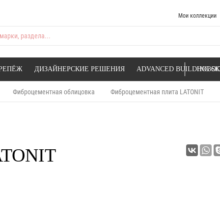
Мои коллекции
марки, раздела...
РЕПЁЖ
ДИЗАЙНЕРСКИЕ РЕШЕНИЯ
ADVANCED BUILDING SK
НОВОС
Фиброцементная облицовка
Фиброцементная плита LATONIT
ATONIT