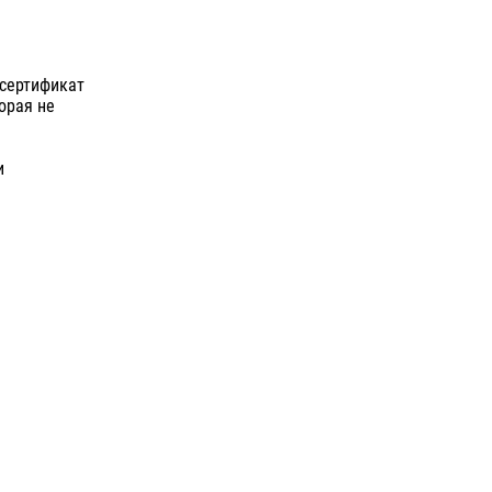
 сертификат
орая не
и