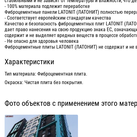
стабильными и не зависят от температуры и влажности, что 
- 100% материала подлежит переработке
Фиброцементные панели LATONIT (ЛАТОНИТ) полностью перер
- Соответствует европейским стандартам качества
Качество и безопасность фиброцементных плит LATONIT (ЛАТ
дает право нанесения на свою продукцию знака ЕС, означающи
содержит и не выделяет вредных веществ в процессе обработ
- Не опасно для здоровья человека
Фиброцементные плиты LATONIT (ЛАТОНИТ) не содержат и не 
Характеристики
Тип материала: Фиброцементная плита.
Окраска: Чистая плита без покрытия.
Фото объектов с применением этого мате