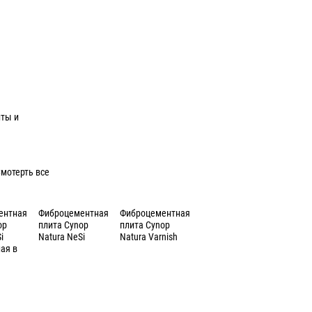
иты и
мотерть все
ентная
Фиброцементная
Фиброцементная
op
плита Cynop
плита Cynop
i
Natura NeSi
Natura Varnish
ая в