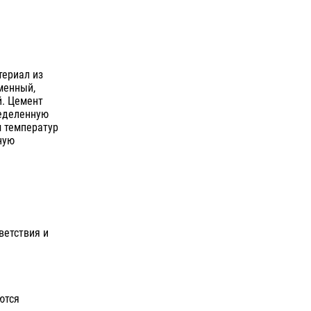
териал из
менный,
й. Цемент
ределенную
 температур
ную
ветствия и
ются