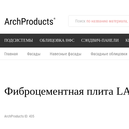
Поиск
по названию материала, 
ПОДСИСТЕМЫ
ОБЛИЦОВКА НФС
СЭНДВИЧ-ПАНЕЛИ
К
Главная
Фасады
Навесные фасады
Фасадные облицовки
Фиброцементная плита L
ArchProducts ID: 435