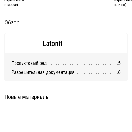
в массе)
плиты)
Обзор
Latonit
Продуктовый ряд
5
Разрешительная документация
6
Фиброцементная сайдинг-
Фиброцементная плита LATONIT
панель LATONIT
с антивандальным покрытием
Новые материалы
Фиброцементная плита LATONIT
Фиброцементная плита LATONIT