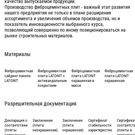
качество выпускаемой продукции.
Производство фиброцементных плит - важный этап развития
нашего предприятия не только в плане расширения
ассортимента и увеличения объемов производства, но и
показатель инновационности выбранного курса,
позволяющий совершенно по иному позиционироваться на
рынке строительных материалов.
Материалы
Фиброцементная
Фиброцементная
Фиброцементная
Фиброцементная
сайдинг-панель
плита LATONIT с
плита LATONIT
плита LATONIT
LATONIT
антивандальным
окрашенная в
окрашенная
покрытием
массе
Разрешительная документация
Декларация о
Заключение
Заключение
Сертификат
Сертифика
соответствии
(плита
(плита
стабильности
соответст
(плиты
неокрашенная)
окрашенная)
характеристик
(плиты и
окрашенные
окрашенн