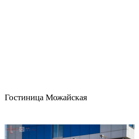
Система Alucom KN
Система Alucom F
Гостиница Можайская