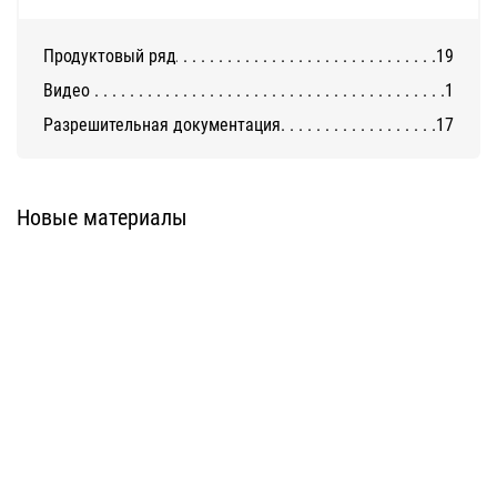
Продуктовый ряд
19
Видео
1
Разрешительная документация
17
Система Alucom KP
Система Alucom KG
Новые материалы
Система Alucom NG
Система Alucom PF