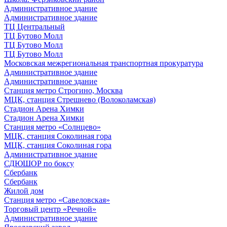
Административное здание
Административное здание
ТЦ Центральный
ТЦ Бутово Молл
ТЦ Бутово Молл
ТЦ Бутово Молл
Московская межрегиональная транспортная прокуратура
Административное здание
Административное здание
Станция метро Строгино, Москва
МЦК, станция Стрешнево (Волоколамская)
Стадион Арена Химки
Стадион Арена Химки
Станция метро «Солнцево»
МЦК, станция Соколиная гора
МЦК, станция Соколиная гора
Административное здание
СДЮШОР по боксу
Сбербанк
Сбербанк
Жилой дом
Станция метро «Савеловская»
Торговый центр «Речной»
Административное здание