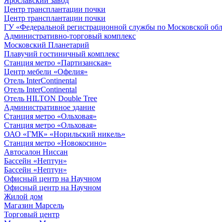
Ярославский завод
Центр трансплантации почки
Центр трансплантации почки
ГУ «Федеральной регистрационной службы по Московской обл
Административно-торговый комплекс
Московский Планетарий
Плавучий гостиничный комплекс
Станция метро «Партизанская»
Центр мебели «Офелия»
Отель InterContinental
Отель InterContinental
Отель HILTON Double Tree
Административное здание
Станция метро «Ольховая»
Станция метро «Ольховая»
ОАО «ГМК» «Норильский никель»
Станция метро «Новокосино»
Автосалон Ниссан
Бассейн «Нептун»
Бассейн «Нептун»
Офисный центр на Научном
Офисный центр на Научном
Жилой дом
Магазин Марсель
Торговый центр