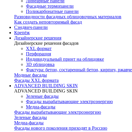
Линеарные панели
Фасадные термопанели
Поликарбонатные панели
Разновидности фасадных облицовочных материалов
Как создать неповторимый фасад
Сэндвич-панели
Крепёж
Дизайнерские решения
Дизайнерские решения фасадов
XXL формат
Перфорация
Индивидуальный принт на облицовке
3D облицовка
Фактура: бетон, состаренный бетон, кирпич, ржавче
Модные фасады
Фасады XXL формата
ADVANCED BUILDING SKIN
ADVANCED BUILDING SKIN
Зеленые фасады
Фасады вырабатывающие электроэнергию
Медиа-фасады
Фасады вырабатывающие электроэнергию
Зеленые фасады
Медиа-фасады
Фасады нового поколения приходят в Россию