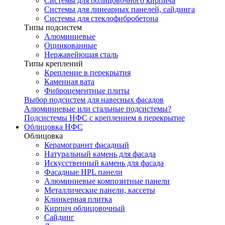
Системы для облицовочного кирпича
Системы для линеарных панелей, сайдинга
Системы для стеклофибробетона
Типы подсистем
Алюминиевые
Оцинкованные
Нержавейющая сталь
Типы креплений
Крепление в перекрытия
Каменная вата
Фиброцементные плиты
Выбор подсистем для навесных фасадов
Алюминиевые или стальные подсистемы?
Подсистемы НФС с креплением в перекрытие
Облицовка НФС
Облицовка
Керамогранит фасадный
Натуральный камень для фасада
Искусственный камень для фасада
Фасадные HPL панели
Алюминиевые композитные панели
Металлические панели, кассеты
Клинкерная плитка
Кирпич облицовочный
Сайдинг