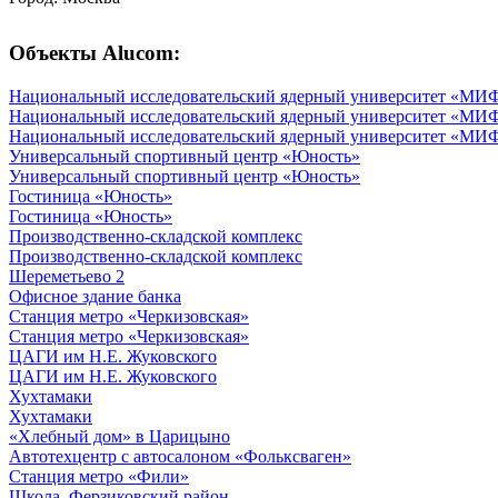
Объекты Alucom:
Национальный исследовательский ядерный универcитет «МИ
Национальный исследовательский ядерный универcитет «МИ
Национальный исследовательский ядерный универcитет «МИ
Универсальный спортивный центр «Юность»
Универсальный спортивный центр «Юность»
Гостиница «Юность»
Гостиница «Юность»
Производственно-складской комплекс
Производственно-складской комплекс
Шереметьево 2
Офисное здание банка
Станция метро «Черкизовская»
Станция метро «Черкизовская»
ЦАГИ им Н.Е. Жуковского
ЦАГИ им Н.Е. Жуковского
Хухтамаки
Хухтамаки
«Хлебный дом» в Царицыно
Автотехцентр с автосалоном «Фольксваген»
Станция метро «Фили»
Школа. Ферзиковский район