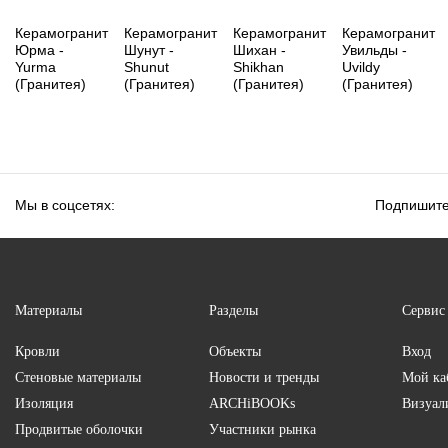
Керамогранит
Керамогранит
Керамогранит
Керамогранит
Юрма -
Шунут -
Шихан -
Увильды -
Yurma
Shunut
Shikhan
Uvildy
(Гранитея)
(Гранитея)
(Гранитея)
(Гранитея)
Мы в соцсетях:
Подпишите
Материалы
Разделы
Сервис
Кровли
Объекты
Вход
Стеновые материалы
Новости и тренды
Мой ка
Изоляция
ARCHiBOOKs
Визуал
Продвитые оболочки
Участники рынка