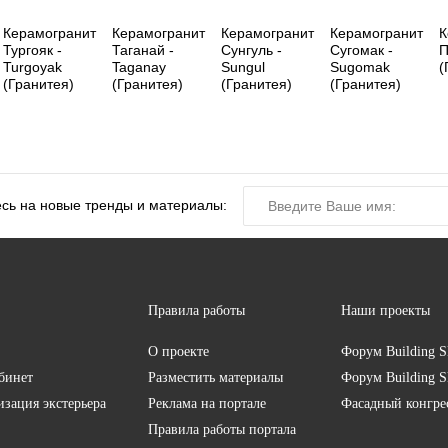
Керамогранит
Керамогранит
Керамогранит
Керамогранит
К
Тургояк -
Таганай -
Сунгуль -
Сугомак -
П
Turgoyak
Taganay
Sungul
Sugomak
(
(Гранитея)
(Гранитея)
(Гранитея)
(Гранитея)
сь на новые тренды и материалы:
Правила работы
Наши проекты
О проекте
Форум
Building S
бинет
Разместить материалы
Форум
Building S
изация экстерьера
Реклама на портале
Фасадный конгр
Правила работы портала