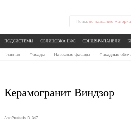
Поиск
по названию материал
ПОДСИСТЕМЫ
ОБЛИЦОВКА НФС
СЭНДВИЧ-ПАНЕЛИ
К
Главная
Фасады
Навесные фасады
Фасадные обли
Керамогранит Виндзор
ArchProducts ID: 347