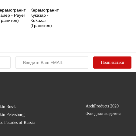
ерамогранит
Керамогранит
айер - Payer
Куказар -
Гранитея)
Kukazar
(Гранитея)
ArchProducts 2020
kin Russia
Фасадная академия
kin Petersburg
есс
Facades of Russia