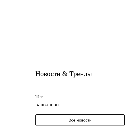
Estima
Estima
Новости & Тренды
Тест
вапвапвап
Все новости