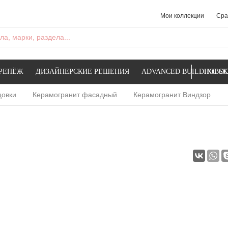
Мои коллекции
Сра
а, марки, раздела...
РЕПЁЖ
ДИЗАЙНЕРСКИЕ РЕШЕНИЯ
ADVANCED BUILDING SK
НОВОС
цовки
Керамогранит фасадный
Керамогранит Виндзор