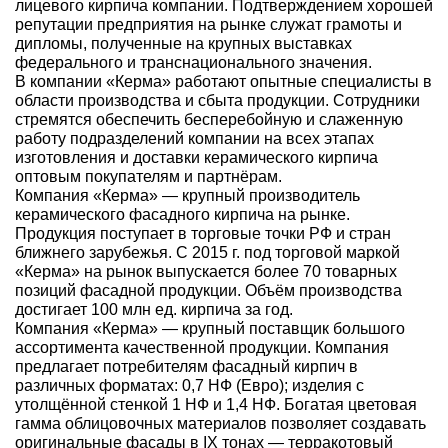
лицевого кирпича компании. Подтверждением хорошей
репутации предприятия на рынке служат грамоты и
дипломы, полученные на крупных выставках
федерального и транснационального значения.
В компании «Керма» работают опытные специалисты в
области производства и сбыта продукции. Сотрудники
стремятся обеспечить бесперебойную и слаженную
работу подразделений компании на всех этапах
изготовления и доставки керамического кирпича
оптовым покупателям и партнёрам.
Компания «Керма» — крупный производитель
керамического фасадного кирпича на рынке.
Продукция поступает в торговые точки РФ и стран
ближнего зарубежья. С 2015 г. под торговой маркой
«Керма» на рынок выпускается более 70 товарных
позиций фасадной продукции. Объём производства
достигает 100 млн ед. кирпича за год.
Компания «Керма» — крупный поставщик большого
ассортимента качественной продукции. Компания
предлагает потребителям фасадный кирпич в
различных форматах: 0,7 НФ (Евро); изделия с
утолщённой стенкой 1 НФ и 1,4 НФ. Богатая цветовая
гамма облицовочных материалов позволяет создавать
оригинальные фасады в IX тонах — терракотовый