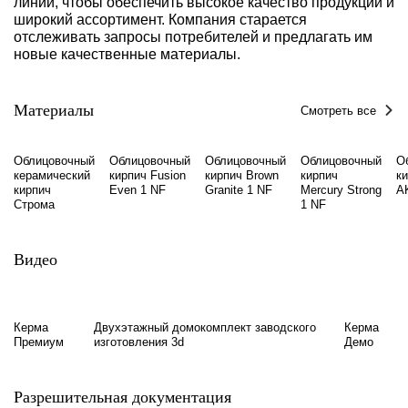
линий, чтобы обеспечить высокое качество продукции и
широкий ассортимент. Компания старается
отслеживать запросы потребителей и предлагать им
новые качественные материалы.
Материалы
Смотреть все
Облицовочный
Облицовочный
Облицовочный
Облицовочный
О
керамический
кирпич Fusion
кирпич Brown
кирпич
к
кирпич
Even 1 NF
Granite 1 NF
Mercury Strong
A
Строма
1 NF
Видео
Керма
Двухэтажный домокомплект заводского
Керма
Премиум
изготовления 3d
Демо
Разрешительная документация