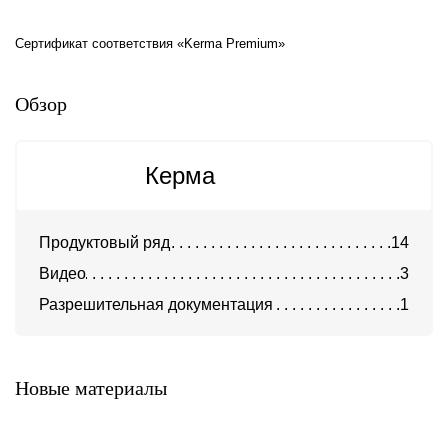
Сертификат соответствия «Kerma Premium»
Обзор
Керма
Продуктовый ряд
14
Видео
3
Разрешительная документация
1
Облицовочный керамический
Облицовочный кирпич Fusion
кирпич Строма
Even 1 NF
Новые материалы